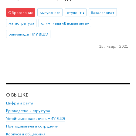
Образование
выпускники
студенты
бакалавриат
магистратура
олимпиада «Высшая лига»
олимпиады НИУ ВШЭ
15 января 2021
О ВЫШКЕ
ОБ
Цифры и факты
Ли
Руководство и структура
Дов
Устойчивое развитие в НИУ ВШЭ
Ол
Преподаватели и сотрудники
При
Корпуса и общежития
Вы