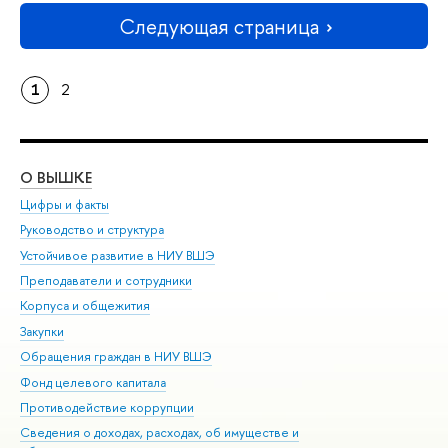
Следующая страница
1
2
О ВЫШКЕ
ОБ
Цифры и факты
Ли
Руководство и структура
Дов
Устойчивое развитие в НИУ ВШЭ
Ол
Преподаватели и сотрудники
При
Корпуса и общежития
Вы
Закупки
При
Обращения граждан в НИУ ВШЭ
Ас
Фонд целевого капитала
До
Противодействие коррупции
Цен
Сведения о доходах, расходах, об имуществе и
Би