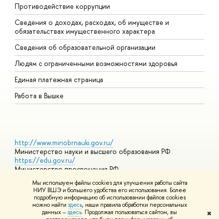
Противодействие коррупции
Ц
Сведения о доходах, расходах, об имуществе и
Б
обязательствах имущественного характера
О
Сведения об образовательной организации
О
Людям с ограниченными возможностями здоровья
Единая платежная страница
Работа в Вышке
http://www.minobrnauki.gov.ru/
Министерство науки и высшего образования РФ
https://edu.gov.ru/
Министерство просвещения РФ
https://elearning.hse.ru/mooc
Мы используем файлы cookies для улучшения работы сайта
Массовые открытые онлайн-курсы
НИУ ВШЭ и большего удобства его использования. Более
подробную информацию об использовании файлов cookies
можно найти
здесь
, наши правила обработки персональных
данных –
здесь
. Продолжая пользоваться сайтом, вы
✖
© НИУ ВШЭ 1993–2026
Адреса и контакты
Условия