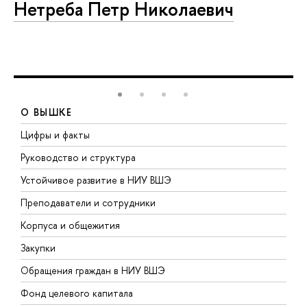
Нетреба Петр Николаевич
О ВЫШКЕ
Цифры и факты
Л
Руководство и структура
Д
Устойчивое развитие в НИУ ВШЭ
О
Преподаватели и сотрудники
П
Корпуса и общежития
В
Закупки
П
Обращения граждан в НИУ ВШЭ
А
Фонд целевого капитала
Д