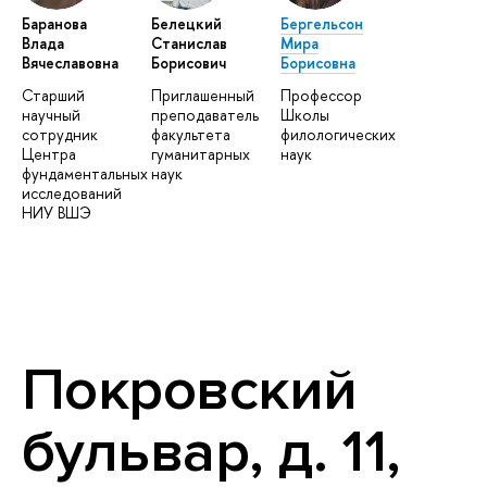
Баранова
Белецкий
Бергельсон
Влада
Станислав
Мира
Вячеславовна
Борисович
Борисовна
Старший
Приглашенный
Профессор
научный
преподаватель
Школы
сотрудник
факультета
филологических
Центра
гуманитарных
наук
фундаментальных
наук
исследований
НИУ ВШЭ
Покровский
бульвар, д. 11,