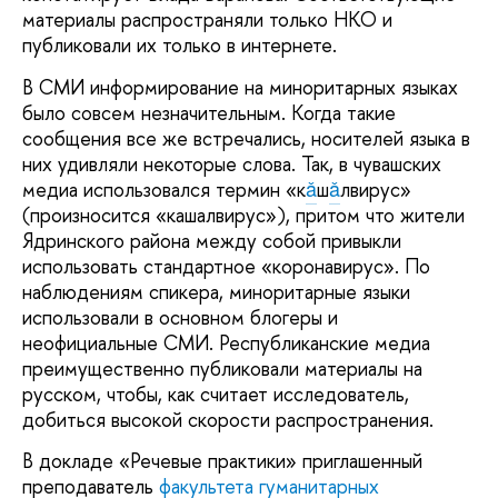
материалы распространяли только НКО и
публиковали их только в интернете.
В СМИ информирование на миноритарных языках
было совсем незначительным. Когда такие
сообщения все же встречались, носителей языка в
них удивляли некоторые слова. Так, в чувашских
медиа использовался термин «к
ǎ
ш
ǎ
лвирус»
(произносится «кашалвирус»), притом что жители
Ядринского района между собой привыкли
использовать стандартное «коронавирус». По
наблюдениям спикера, миноритарные языки
использовали в основном блогеры и
неофициальные СМИ. Республиканские медиа
преимущественно публиковали материалы на
русском, чтобы, как считает исследователь,
добиться высокой скорости распространения.
В докладе «Речевые практики» приглашенный
преподаватель
факультета гуманитарных