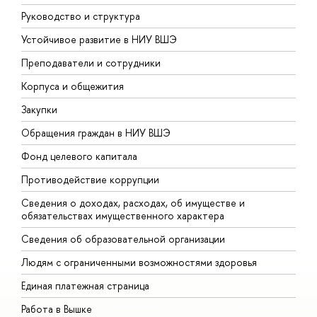
Руководство и структура
Д
Устойчивое развитие в НИУ ВШЭ
О
Преподаватели и сотрудники
П
Корпуса и общежития
В
Закупки
П
Обращения граждан в НИУ ВШЭ
А
Фонд целевого капитала
Д
Противодействие коррупции
Ц
Сведения о доходах, расходах, об имуществе и
Б
обязательствах имущественного характера
О
Сведения об образовательной организации
О
Людям с ограниченными возможностями здоровья
Единая платежная страница
Работа в Вышке