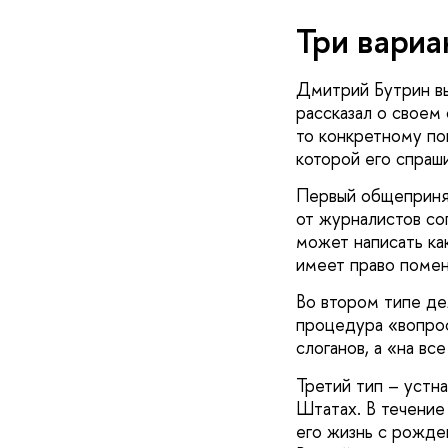
Три вариа
Дмитрий Бутрин вы
рассказал о своем
то конкретному по
которой его спраши
Первый общепринят
от журналистов со
может написать ка
имеет право помен
Во втором типе де
процедура «вопрос
слоганов, а «на вс
Третий тип – устн
Штатах. В течение
его жизнь с рожден