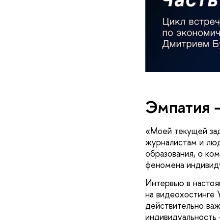
Эмпатия –
«Моей текущей зад
журналистам и лю
образования, о ко
феномена индивиду
Интервью в насто
на видеохостинге Y
действительно важ
индивидуальность 