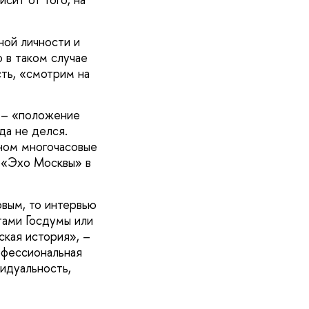
ной личности и
 в таком случае
сть, «смотрим на
 – «положение
да не делся.
оном многочасовые
. «Эхо Москвы» в
овым, то интервью
тами Госдумы или
ская история», –
офессиональная
идуальность,