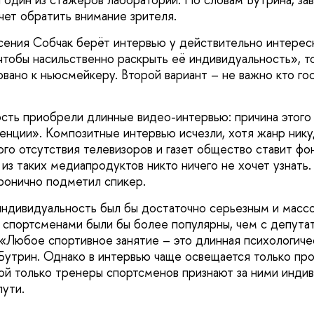
чет обратить внимание зрителя.
сения Собчак берёт интервью у действительно интерес
чтобы насильственно раскрыть её индивидуальность», то
овано к ньюсмейкеру. Второй вариант – не важно кто го
ть приобрели длинные видео-интервью: причина этого
енции». Композитные интервью исчезли, хотя жанр нику
ого отсутствия телевизоров и газет общество ставит ф
 из таких медиапродуктов никто ничего не хочет узнать
иронично подметил спикер.
 индивидуальность был бы достаточно серьезным и масс
 спортсменами были бы более популярны, чем с депута
«Любое спортивное занятие – это длинная психологиче
утрин. Однако в интервью чаще освещается только пр
ой только тренеры спортсменов признают за ними индив
пути.