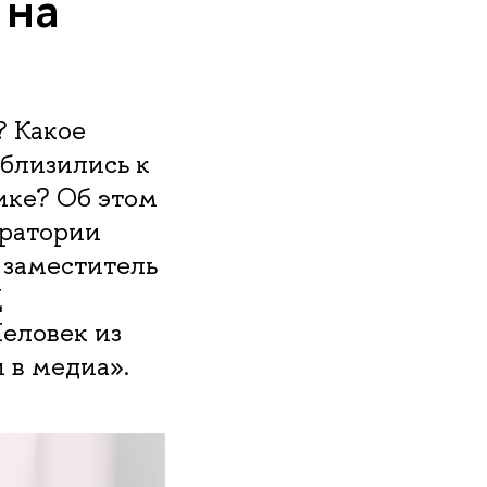
 на
? Какое
иблизились к
ике? Об этом
оратории
заместитель
Д
еловек из
 в медиа».