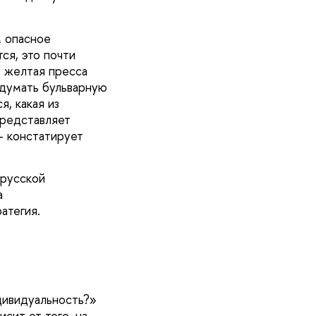
м опасное
ся, это почти
е желтая пресса
идумать бульварную
, какая из
представляет
– констатирует
 русской
а
атегия.
дивидуальность?»
сит от того, на