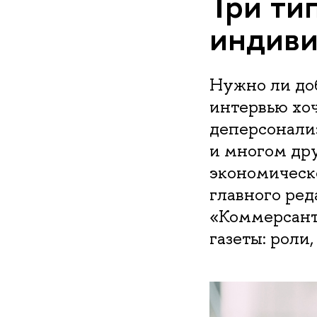
Три ти
индиви
Нужно ли до
интервью хоч
деперсонализ
и многом др
экономическ
главного ре
«Коммерсант
газеты: роли