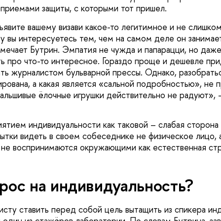
 приемами защиты, с которыми тот пришел.
явите вашему визави какое-то легитимное и не слишко
у вы интересуетесь тем, чем на самом деле он занимает
отмечает Бутрин. Эмпатия не чужда и папарацци, но даж
ь про что-то интересное. Гораздо проще и дешевле пр
ть журналистом бульварной прессы. Однако, разобраться
рована, а какая является «сальной подробностью», не 
Фальшивые ёлочные игрушки действительно не радуют», 
ятием индивидуальности как таковой – слабая сторона
ытки видеть в своем собеседнике не физическое лицо, 
 не воспринимаются окружающими как естественная стр
прос на индивидуальность?
сту ставить перед собой цель вытащить из спикера ин
один из стажёров лаборатории. По словам Бутрина, зави