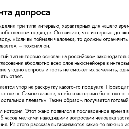
нта допроса
делил три типа интервью, характерных для нашего врем
 собственном подходе. Он считает, что интервью должн
воду. «Если вы поймали человека, то должны ограничить
ваете», – пояснил он.
ый тип интервью основан на российском законодатель
гласования абсолютно всех слов ньюсмейкера в интерв
кие угодно вопросы и гость не сможет их заменить, од
ять ответ.
лается упор на раскрутку какого-то продукта. Проводит
-ответ». Самое главное, чтобы в интервью было около 
е остальное плевать». Таким образом получается готовый
ая история. Этот жанр появился в послевоенное время 
 5 часов мелкими наводящими вопросами человека заста
ия. Из этого рассказа вытаскиваются какие-то важные и