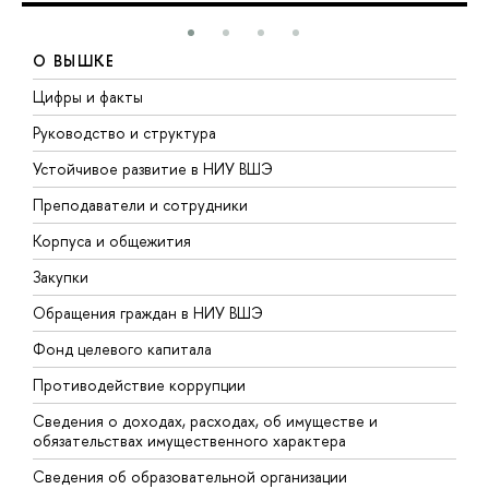
О ВЫШКЕ
Цифры и факты
Л
Руководство и структура
Д
Устойчивое развитие в НИУ ВШЭ
О
Преподаватели и сотрудники
П
Корпуса и общежития
В
Закупки
П
Обращения граждан в НИУ ВШЭ
А
Фонд целевого капитала
Д
Противодействие коррупции
Ц
Сведения о доходах, расходах, об имуществе и
Б
обязательствах имущественного характера
О
Сведения об образовательной организации