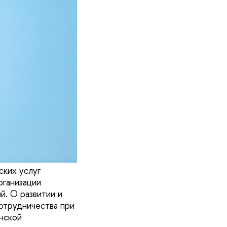
ких услуг
рганизации
. О развитии и
отрудничества при
нской