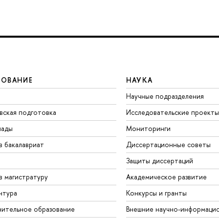
ЗОВАНИЕ
НАУКА
Научные подразделения
вская подготовка
Исследовательские проекты
иады
Мониторинги
в бакалавриат
Диссертационные советы
Защиты диссертаций
в магистратуру
Академическое развитие
нтура
Конкурсы и гранты
ительное образование
Внешние научно-информаци