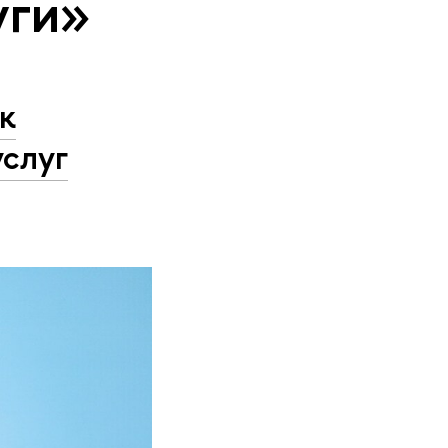
уги»
к
слуг