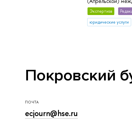
(Апрельской) меж
Экспертиза
Редак
юридические услуги
Покровский бул
ПОЧТА
ecjourn@hse.ru