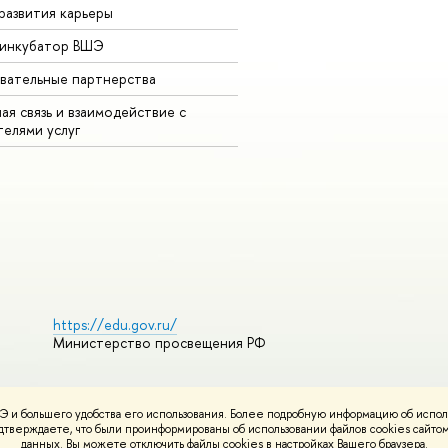
развития карьеры
-инкубатор ВШЭ
вательные партнерства
ая связь и взаимодействие с
телями услуг
https://edu.gov.ru/
Министерство просвещения РФ
 и большего удобства его использования. Более подробную информацию об испол
ования материалов
Политика конфиденциальности
Карта сайта
подтверждаете, что были проинформированы об использовании файлов cookies сай
НИУ ВШЭ
данных. Вы можете отключить файлы cookies в настройках Вашего браузера.