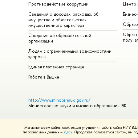
Противодействие коррупции
Центр 
Сведения о доходах, расходах, об
Бизнес
имуществе и обязательствах
Образо
имущественного характера
Обратн
Сведения об образовательной
получа
организации
Людям с ограниченными возможностями
здоровья
Единая платежная страница
Работа в Вышке
http://www.minobrnauki.gov.ru/
Министерство науки и высшего образования РФ
Мы используем файлы cookies для улучшения работы сайта НИУ ВШЭ
© НИУ ВШЭ 1993–2026
Адреса и контакты
Условия использ
персональных данных –
здесь
. Продолжая пользоваться сайтом, вы 
Шрифты HSE Sans и HSE Slab разработаны в
Школе дизайна 