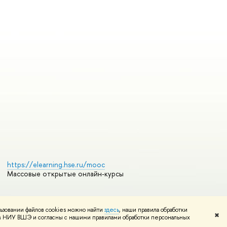
https://elearning.hse.ru/mooc
Массовые открытые онлайн-курсы
ьзовании файлов cookies можно найти
здесь
, наши правила обработки
Редактору
✖
том НИУ ВШЭ и согласны с нашими правилами обработки персональных