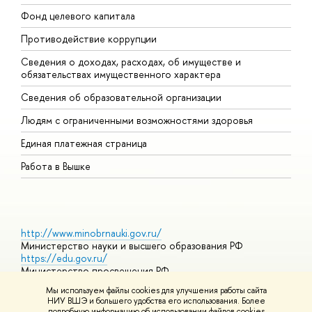
Фонд целевого капитала
Д
Противодействие коррупции
Ц
Сведения о доходах, расходах, об имуществе и
Б
обязательствах имущественного характера
О
Сведения об образовательной организации
О
Людям с ограниченными возможностями здоровья
Единая платежная страница
Работа в Вышке
http://www.minobrnauki.gov.ru/
Министерство науки и высшего образования РФ
https://edu.gov.ru/
Министерство просвещения РФ
https://elearning.hse.ru/mooc
Мы используем файлы cookies для улучшения работы сайта
Массовые открытые онлайн-курсы
НИУ ВШЭ и большего удобства его использования. Более
подробную информацию об использовании файлов cookies