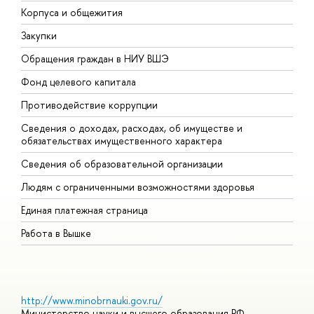
Корпуса и общежития
В
Закупки
П
Обращения граждан в НИУ ВШЭ
А
Фонд целевого капитала
Д
Противодействие коррупции
Ц
Сведения о доходах, расходах, об имуществе и
Б
обязательствах имущественного характера
О
Сведения об образовательной организации
О
Людям с ограниченными возможностями здоровья
Единая платежная страница
Работа в Вышке
http://www.minobrnauki.gov.ru/
Министерство науки и высшего образования РФ