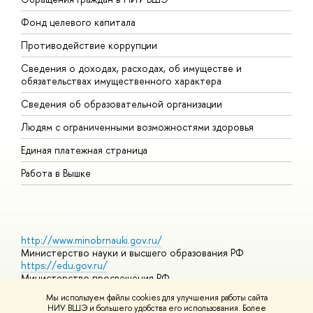
Фонд целевого капитала
Д
Противодействие коррупции
Ц
Сведения о доходах, расходах, об имуществе и
Б
обязательствах имущественного характера
О
Сведения об образовательной организации
О
Людям с ограниченными возможностями здоровья
Единая платежная страница
Работа в Вышке
http://www.minobrnauki.gov.ru/
Министерство науки и высшего образования РФ
https://edu.gov.ru/
Министерство просвещения РФ
https://elearning.hse.ru/mooc
Мы используем файлы cookies для улучшения работы сайта
Массовые открытые онлайн-курсы
НИУ ВШЭ и большего удобства его использования. Более