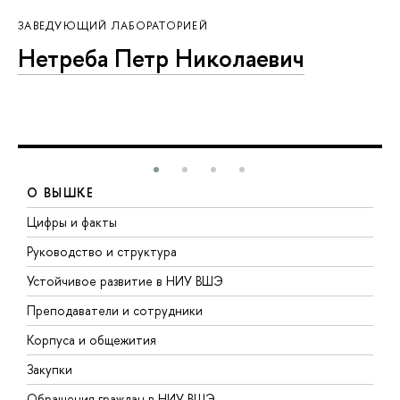
ЗАВЕДУЮЩИЙ ЛАБОРАТОРИЕЙ
Нетреба Петр Николаевич
О ВЫШКЕ
Цифры и факты
Л
Руководство и структура
Д
Устойчивое развитие в НИУ ВШЭ
О
Преподаватели и сотрудники
П
Корпуса и общежития
В
Закупки
П
Обращения граждан в НИУ ВШЭ
А