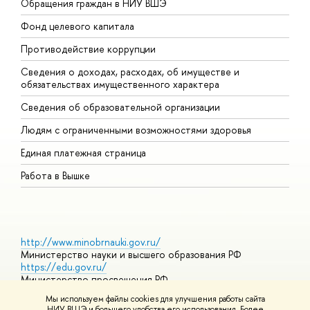
Обращения граждан в НИУ ВШЭ
А
Фонд целевого капитала
Д
Противодействие коррупции
Ц
Сведения о доходах, расходах, об имуществе и
Б
обязательствах имущественного характера
О
Сведения об образовательной организации
О
Людям с ограниченными возможностями здоровья
Единая платежная страница
Работа в Вышке
http://www.minobrnauki.gov.ru/
Министерство науки и высшего образования РФ
https://edu.gov.ru/
Министерство просвещения РФ
https://elearning.hse.ru/mooc
Мы используем файлы cookies для улучшения работы сайта
Массовые открытые онлайн-курсы
НИУ ВШЭ и большего удобства его использования. Более