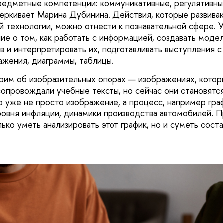
предметные компетенции: коммуникативные, регулятивны
еркивает Марина Дубинина. Действия, которые развив
й технологии, можно отнести к познавательной сфере.
ие о том, как работать с информацией, создавать моде
в и интерпретировать их, подготавливать выступления с
ажения, диаграммы, таблицы.
рим об изобразительных опорах — изображениях, котор
сопровождали учебные тексты, но сейчас они становятс
 уже не просто изображение, а процесс, например гр
ровня инфляции, динамики производства автомобилей. П
ко уметь анализировать этот график, но и суметь соста