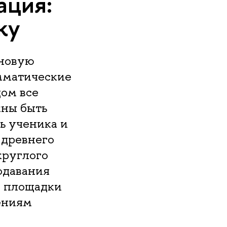
ация:
ку
оновую
амматические
дом все
жны быть
ь ученика и
 древнего
круглого
одавания
е площадки
ениям