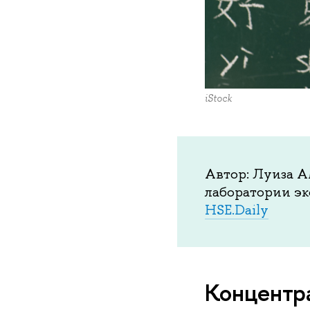
iStock
Автор: Луиза А
лаборатории э
HSE.Daily
Концентра