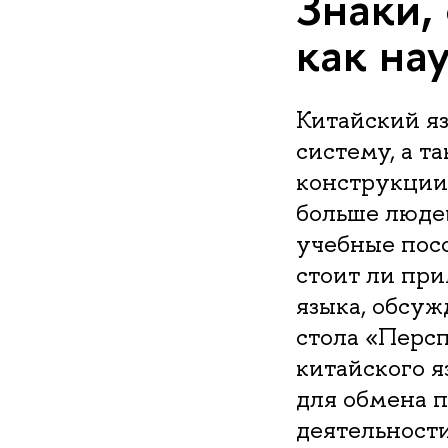
Знаки,
как на
Китайский я
систему, а 
конструкции.
больше люде
учебные посо
стоит ли при
языка, обсу
стола «Перс
китайского я
для обмена 
деятельност