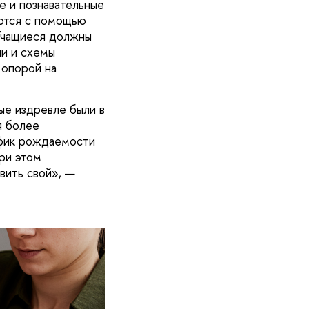
е и познавательные
аются с помощью
 Учащиеся должны
ли и схемы
 опорой на
ые издревле были в
я более
афик рождаемости
ри этом
вить свой», —