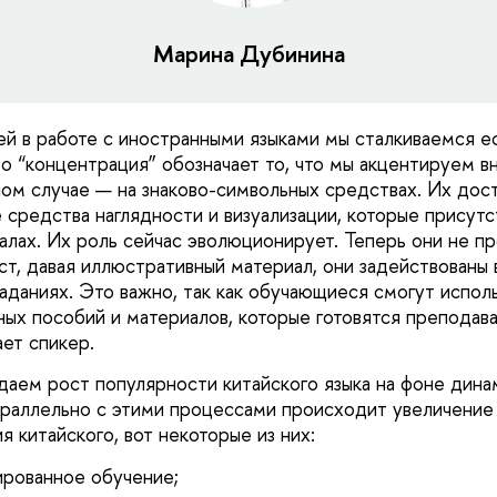
Марина Дубинина
ей в работе с иностранными языками мы сталкиваемся е
во “концентрация” обозначает то, что мы акцентируем в
ном случае — на знаково-символьных средствах. Их дос
е средства наглядности и визуализации, которые присут
алах. Их роль сейчас эволюционирует. Теперь они не п
т, давая иллюстративный материал, они задействованы 
аданиях. Это важно, так как обучающиеся смогут исполь
ых пособий и материалов, которые готовятся преподав
ает спикер.
аем рост популярности китайского языка на фоне дина
раллельно с этими процессами происходит увеличение
я китайского, вот некоторые из них:
рованное обучение;