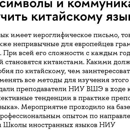
 символы и коммуник
учить китайскому язы
зык имеет иероглифическое письмо, т
также непривычные для европейцев гр
 При всей его сложности с каждым го
й становятся китаистами. Какими дол
бия по китайскому, чем заинтересоват
менять все методы для изучения этого
ждали преподаватели НИУ ВШЭ в ходе 
пективные тенденции в практике преп
зыка». Мероприятие проходило на баз
профессиональным опытом по направл
и Школы иностранных языков НИУ