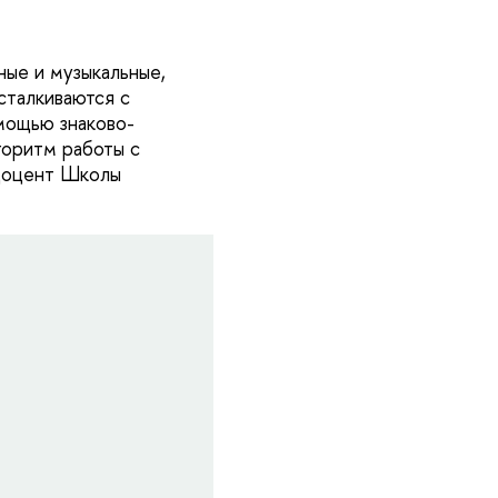
ые и музыкальные,
сталкиваются с
мощью знаково-
горитм работы с
 доцент Школы