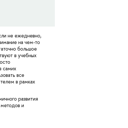
сли не ежедневно,
нимание на чем-то
таточно большое
ствуют в учебных
росто
в самих
зовать все
ателем в рамках
мичного развития
 методов и