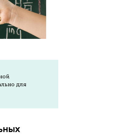
ной
льно для
льных