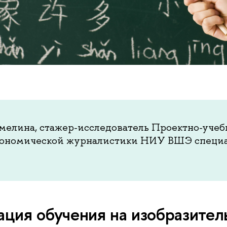
мелина, стажер-исследователь Проектно-учеб
кономической журналистики НИУ ВШЭ специа
ция обучения на изобразите