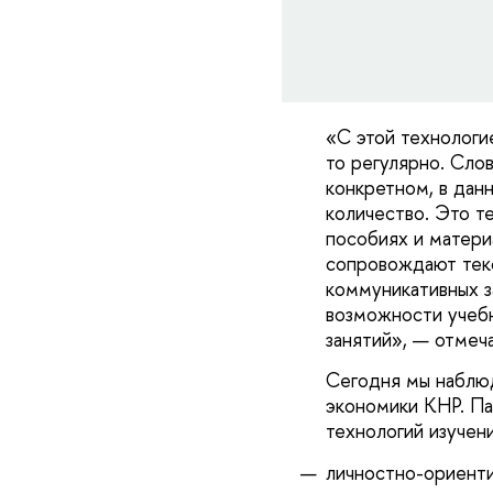
«С этой технологи
то регулярно. Сло
конкретном, в дан
количество. Это т
пособиях и матери
сопровождают текс
коммуникативных з
возможности учебн
занятий», — отмеч
Сегодня мы наблюд
экономики КНР. Па
технологий изучени
личностно-ориенти