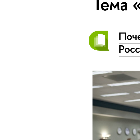
Тема 
Поч
Рос