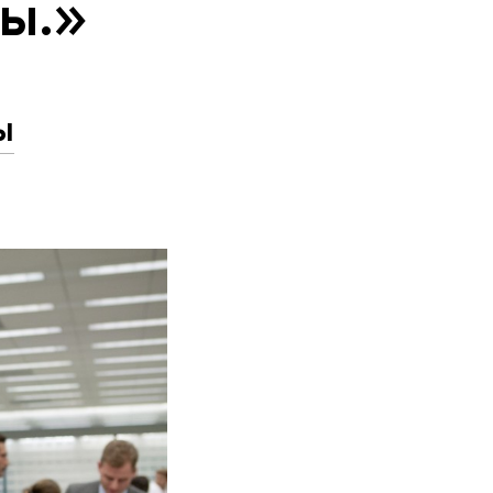
ы.»
ы