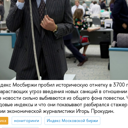
ндекс Мосбиржи пробил историческую отметку в 3700 п
нарастающих угроз введения новых санкций в отношении
е новости сильно выбиваются из общего фона повестки. 
овые индексы и что они показывают разбирался стаже
ии экономической журналистики Игорь Прокудин.
ика
мониторинги
Индекс Московской биржи