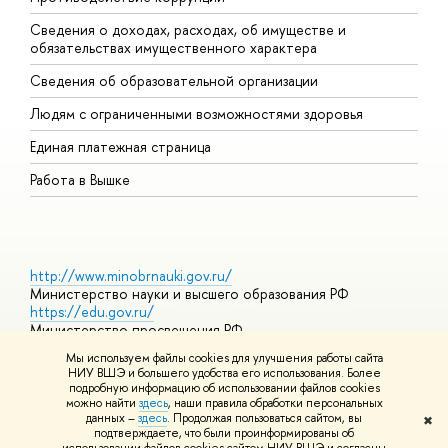
Сведения о доходах, расходах, об имуществе и
Б
обязательствах имущественного характера
О
Сведения об образовательной организации
О
Людям с ограниченными возможностями здоровья
Единая платежная страница
Работа в Вышке
http://www.minobrnauki.gov.ru/
Министерство науки и высшего образования РФ
https://edu.gov.ru/
Министерство просвещения РФ
https://elearning.hse.ru/mooc
Мы используем файлы cookies для улучшения работы сайта
Массовые открытые онлайн-курсы
НИУ ВШЭ и большего удобства его использования. Более
подробную информацию об использовании файлов cookies
можно найти
здесь
, наши правила обработки персональных
данных –
здесь
. Продолжая пользоваться сайтом, вы
✖
© НИУ ВШЭ 1993–2026
Адреса и контакты
Условия
подтверждаете, что были проинформированы об
использования материалов
Политика конфиденциальности
Карта