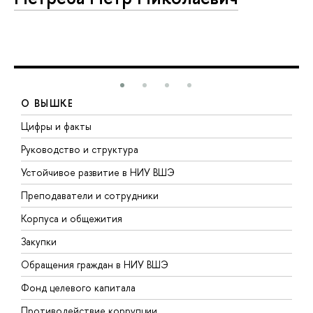
О ВЫШКЕ
Цифры и факты
Л
Руководство и структура
Д
Устойчивое развитие в НИУ ВШЭ
О
Преподаватели и сотрудники
П
Корпуса и общежития
В
Закупки
П
Обращения граждан в НИУ ВШЭ
А
Фонд целевого капитала
Д
Противодействие коррупции
Ц