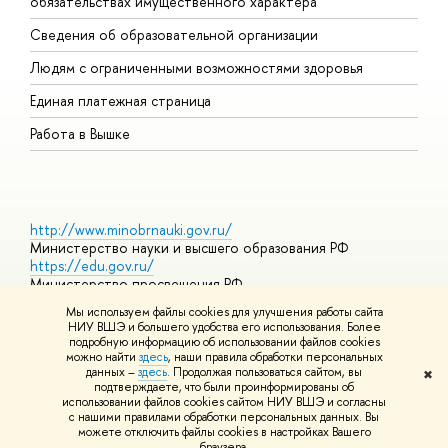
обязательствах имущественного характера
О
Сведения об образовательной организации
О
Людям с ограниченными возможностями здоровья
Единая платежная страница
Работа в Вышке
http://www.minobrnauki.gov.ru/
Министерство науки и высшего образования РФ
https://edu.gov.ru/
Министерство просвещения РФ
https://elearning.hse.ru/mooc
Мы используем файлы cookies для улучшения работы сайта
Массовые открытые онлайн-курсы
НИУ ВШЭ и большего удобства его использования. Более
подробную информацию об использовании файлов cookies
можно найти
здесь
, наши правила обработки персональных
данных –
здесь
. Продолжая пользоваться сайтом, вы
✖
© НИУ ВШЭ 1993–2026
Адреса и контакты
Условия
подтверждаете, что были проинформированы об
использования материалов
Политика конфиденциальности
Карта
использовании файлов cookies сайтом НИУ ВШЭ и согласны
сайта
с нашими правилами обработки персональных данных. Вы
Шрифты HSE Sans и HSE Slab разработаны в
Школе дизайна НИУ
можете отключить файлы cookies в настройках Вашего
ВШЭ
браузера.