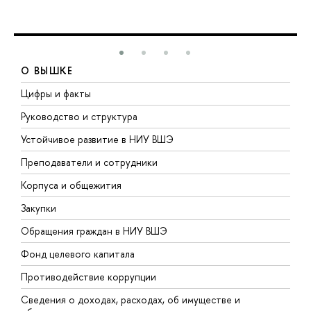
О ВЫШКЕ
Цифры и факты
Л
Руководство и структура
Д
Устойчивое развитие в НИУ ВШЭ
О
Преподаватели и сотрудники
П
Корпуса и общежития
В
Закупки
П
Обращения граждан в НИУ ВШЭ
А
Фонд целевого капитала
Д
Противодействие коррупции
Ц
Сведения о доходах, расходах, об имуществе и
Б