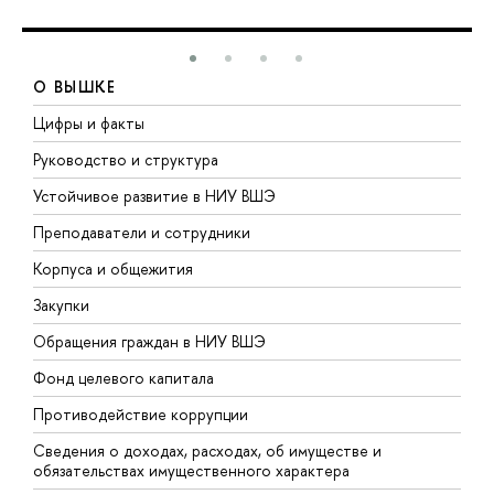
О ВЫШКЕ
Цифры и факты
Л
Руководство и структура
Д
Устойчивое развитие в НИУ ВШЭ
О
Преподаватели и сотрудники
П
Корпуса и общежития
В
Закупки
П
Обращения граждан в НИУ ВШЭ
А
Фонд целевого капитала
Д
Противодействие коррупции
Ц
Сведения о доходах, расходах, об имуществе и
Б
обязательствах имущественного характера
О