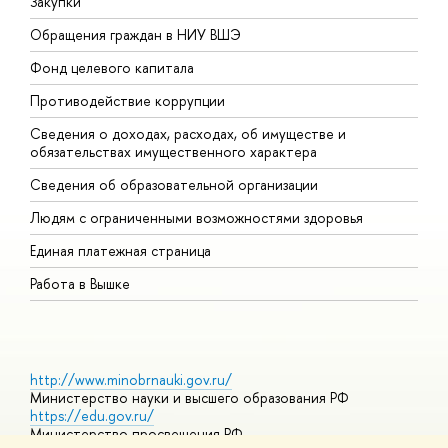
Закупки
П
Обращения граждан в НИУ ВШЭ
А
Фонд целевого капитала
Д
Противодействие коррупции
Ц
Сведения о доходах, расходах, об имуществе и
Б
обязательствах имущественного характера
О
Сведения об образовательной организации
О
Людям с ограниченными возможностями здоровья
Единая платежная страница
Работа в Вышке
http://www.minobrnauki.gov.ru/
Министерство науки и высшего образования РФ
https://edu.gov.ru/
Министерство просвещения РФ