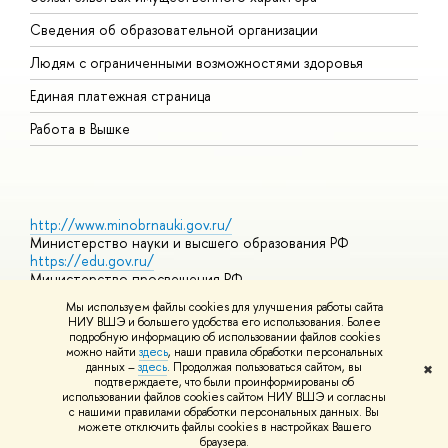
О
Сведения об образовательной организации
О
Людям с ограниченными возможностями здоровья
Единая платежная страница
Работа в Вышке
http://www.minobrnauki.gov.ru/
Министерство науки и высшего образования РФ
https://edu.gov.ru/
Министерство просвещения РФ
https://elearning.hse.ru/mooc
Мы используем файлы cookies для улучшения работы сайта
Массовые открытые онлайн-курсы
НИУ ВШЭ и большего удобства его использования. Более
подробную информацию об использовании файлов cookies
можно найти
здесь
, наши правила обработки персональных
данных –
здесь
. Продолжая пользоваться сайтом, вы
✖
© НИУ ВШЭ 1993–2026
Адреса и контакты
Условия
подтверждаете, что были проинформированы об
использования материалов
Политика конфиденциальности
Карта
использовании файлов cookies сайтом НИУ ВШЭ и согласны
сайта
с нашими правилами обработки персональных данных. Вы
Шрифты HSE Sans и HSE Slab разработаны в
Школе дизайна НИУ
можете отключить файлы cookies в настройках Вашего
ВШЭ
браузера.