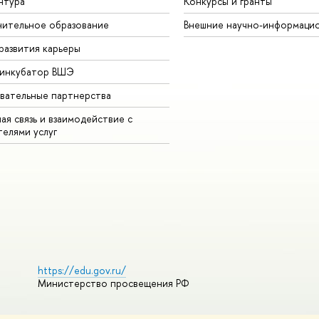
нтура
Конкурсы и гранты
ительное образование
Внешние научно-информаци
развития карьеры
-инкубатор ВШЭ
вательные партнерства
ая связь и взаимодействие с
телями услуг
https://edu.gov.ru/
Министерство просвещения РФ