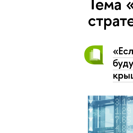
Тема 
страт
«Ес
буду
кры