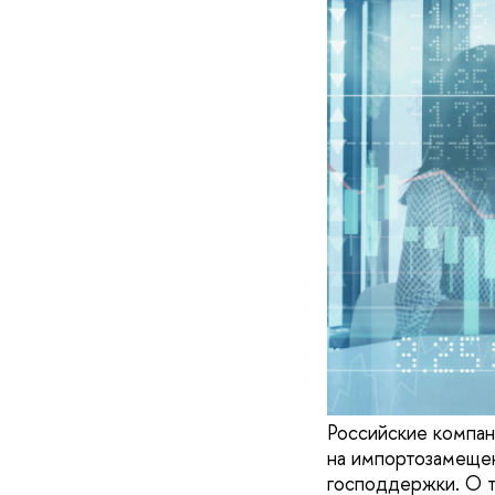
Российские компан
на импортозамещен
господдержки. О т