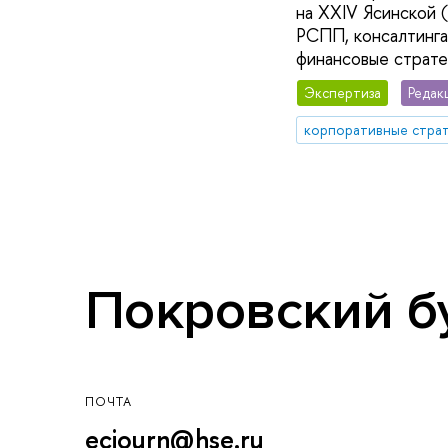
на XXIV Ясинской 
РСПП, консалтинга
финансовые страте
Экспертиза
Редак
корпоративные стра
Покровский бул
ПОЧТА
ecjourn@hse.ru