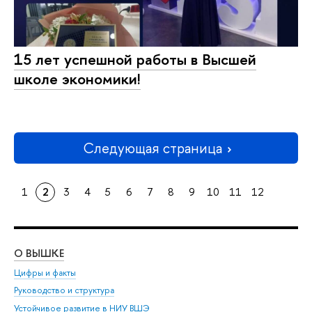
15 лет успешной работы в Высшей
школе экономики!
Следующая страница
1
2
3
4
5
6
7
8
9
10
11
12
О ВЫШКЕ
ОБ
Цифры и факты
Ли
Руководство и структура
Дов
Устойчивое развитие в НИУ ВШЭ
Ол