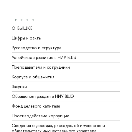
О ВЫШКЕ
ОБР
Цифры и факты
Лице
Руководство и структура
Довуз
Устойчивое развитие в НИУ ВШЭ
Олим
Преподаватели и сотрудники
Прием
Корпуса и общежития
Вышк
Закупки
Прием
Обращения граждан в НИУ ВШЭ
Аспир
Фонд целевого капитала
Допол
Противодействие коррупции
Центр
Сведения о доходах, расходах, об имуществе и
Бизне
обязательствах имущественного характера