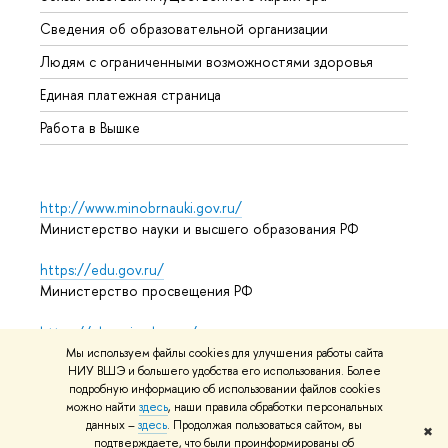
Образ
Сведения об образовательной организации
Обрат
Людям с ограниченными возможностями здоровья
Единая платежная страница
Работа в Вышке
http://www.minobrnauki.gov.ru/
Министерство науки и высшего образования РФ
https://edu.gov.ru/
Министерство просвещения РФ
https://elearning.hse.ru/mooc
Массовые открытые онлайн-курсы
Мы используем файлы cookies для улучшения работы сайта
НИУ ВШЭ и большего удобства его использования. Более
подробную информацию об использовании файлов cookies
можно найти
здесь
, наши правила обработки персональных
© НИУ ВШЭ 1993–2026
Адреса и контакты
Условия
данных –
здесь
. Продолжая пользоваться сайтом, вы
✖
подтверждаете, что были проинформированы об
использования материалов
Политика конфиденциальности