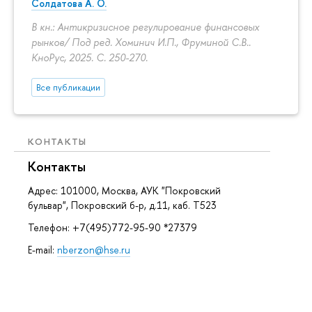
Солдатова А. О.
В кн.: Антикризисное регулирование финансовых
рынков/ Под ред. Хоминич И.П., Фруминой С.В..
КноРус, 2025.
С. 250-270.
Все публикации
КОНТАКТЫ
Контакты
Адрес: 101000, Москва, АУК "Покровский
бульвар", Покровский б-р, д.11, каб. Т523
Телефон: +7(495)772-95-90 *27379
E-mail:
nberzon@hse.ru