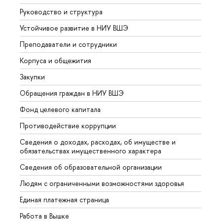
Руководство и структура
Довуз
Устойчивое развитие в НИУ ВШЭ
Олим
Преподаватели и сотрудники
Прием
Корпуса и общежития
Вышк
Закупки
Прием
Обращения граждан в НИУ ВШЭ
Аспир
Фонд целевого капитала
Допол
Противодействие коррупции
Центр
Сведения о доходах, расходах, об имуществе и
Бизне
обязательствах имущественного характера
Образ
Сведения об образовательной организации
Обрат
Людям с ограниченными возможностями здоровья
Единая платежная страница
Работа в Вышке