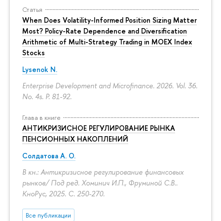
Статья
When Does Volatility-Informed Position Sizing Matter
Most? Policy-Rate Dependence and Diversification
Arithmetic of Multi-Strategy Trading in MOEX Index
Stocks
Lysenok N.
Enterprise Development and Microfinance. 2026. Vol. 36.
No. 4s.
P. 81-92.
Глава в книге
АНТИКРИЗИСНОЕ РЕГУЛИРОВАНИЕ РЫНКА
ПЕНСИОННЫХ НАКОПЛЕНИЙ
Солдатова А. О.
В кн.: Антикризисное регулирование финансовых
рынков/ Под ред. Хоминич И.П., Фруминой С.В..
КноРус, 2025.
С. 250-270.
Все публикации