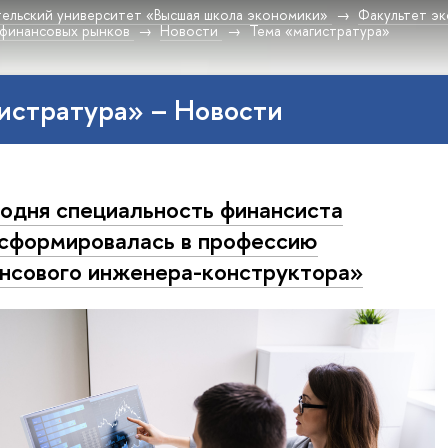
ельский университет «Высшая школа экономики»
Факультет эк
 финансовых рынков
Новости
Тема «магистратура»
истратура» – Новости
одня специальность финансиста
сформировалась в профессию
нсового инженера-конструктора»