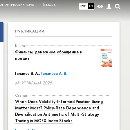
ономических наук
Базовая
РУС
EN
ПУБЛИКАЦИИ
Книга
Финансы, денежное обращение и
кредит
Галанов В. А.,
Галанова А. В.
М.: ИНФРА-М, 2026.
Статья
When Does Volatility-Informed Position Sizing
Matter Most? Policy-Rate Dependence and
Diversification Arithmetic of Multi-Strategy
Trading in MOEX Index Stocks