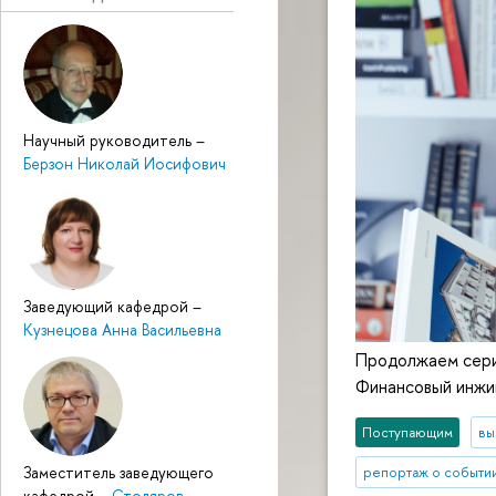
Научный руководитель
–
Берзон Николай Иосифович
Заведующий кафедрой
–
Кузнецова Анна Васильевна
Продолжаем сери
Финансовый инжи
Поступающим
вы
Заместитель заведующего
репортаж о событи
кафедрой
–
Столяров