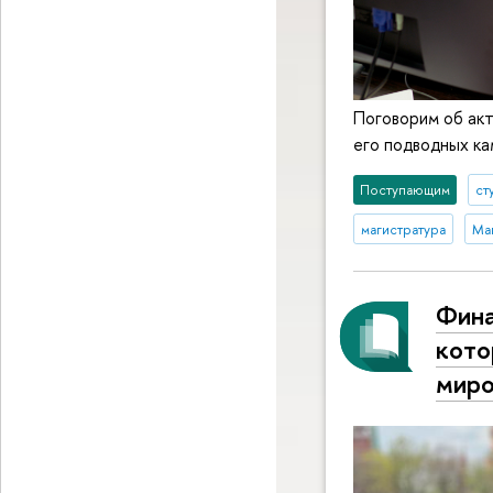
Поговорим об акт
его подводных ка
Поступающим
ст
магистратура
Ма
Фина
кото
миро