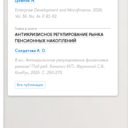
Lysenok N.
Enterprise Development and Microfinance. 2026.
Vol. 36. No. 4s.
P. 81-92.
Глава в книге
АНТИКРИЗИСНОЕ РЕГУЛИРОВАНИЕ РЫНКА
ПЕНСИОННЫХ НАКОПЛЕНИЙ
Солдатова А. О.
В кн.: Антикризисное регулирование финансовых
рынков/ Под ред. Хоминич И.П., Фруминой С.В..
КноРус, 2025.
С. 250-270.
Все публикации