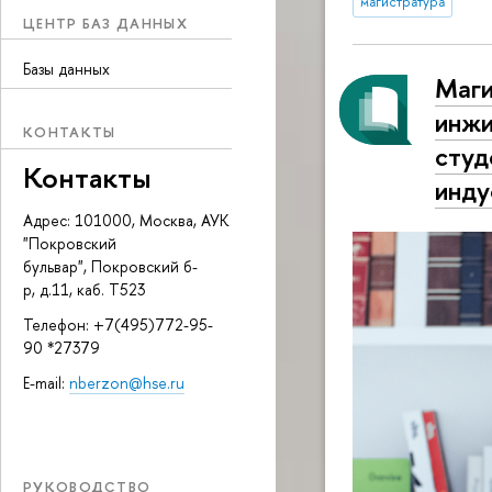
магистратура
ЦЕНТР БАЗ ДАННЫХ
Базы данных
Маги
инжи
КОНТАКТЫ
студ
Контакты
инду
Адрес: 101000, Москва, АУК
"Покровский
бульвар", Покровский б-
р, д.11, каб. Т523
Телефон: +7(495)772-95-
90 *27379
E-mail:
nberzon@hse.ru
РУКОВОДСТВО