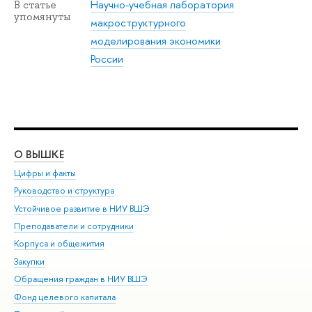
Научно-учебная лаборатория
В статье
упомянуты
макроструктурного
моделирования экономики
России
О ВЫШКЕ
ОБ
Цифры и факты
Ли
Руководство и структура
Дов
Устойчивое развитие в НИУ ВШЭ
Ол
Преподаватели и сотрудники
При
Корпуса и общежития
Вы
Закупки
При
Обращения граждан в НИУ ВШЭ
Ас
Фонд целевого капитала
До