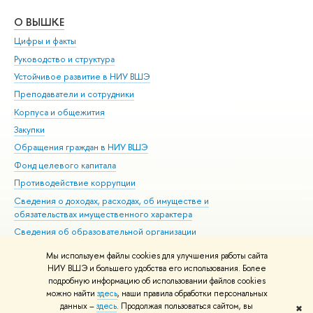
О ВЫШКЕ
ОБ
Цифры и факты
Ли
Руководство и структура
Дов
Устойчивое развитие в НИУ ВШЭ
Ол
Преподаватели и сотрудники
При
Корпуса и общежития
Вы
Закупки
При
Обращения граждан в НИУ ВШЭ
Ас
Фонд целевого капитала
До
Противодействие коррупции
Цен
Сведения о доходах, расходах, об имуществе и
Би
обязательствах имущественного характера
Об
Сведения об образовательной организации
Обр
Людям с ограниченными возможностями здоровья
Мы используем файлы cookies для улучшения работы сайта
Единая платежная страница
НИУ ВШЭ и большего удобства его использования. Более
подробную информацию об использовании файлов cookies
Работа в Вышке
можно найти
здесь
, наши правила обработки персональных
данных –
здесь
. Продолжая пользоваться сайтом, вы
✖