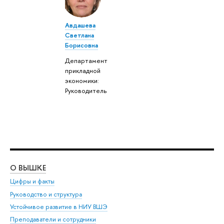
Авдашева
Светлана
Борисовна
Департамент
прикладной
экономики:
Руководитель
О ВЫШКЕ
ОБ
Цифры и факты
Ли
Руководство и структура
Дов
Устойчивое развитие в НИУ ВШЭ
Ол
Преподаватели и сотрудники
При