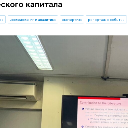
ского капитала
ра
исследования и аналитика
экспертиза
репортаж о событии