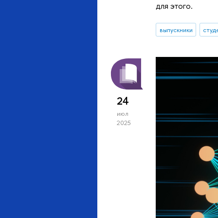
для этого.
выпускники
студ
24
июл
2025