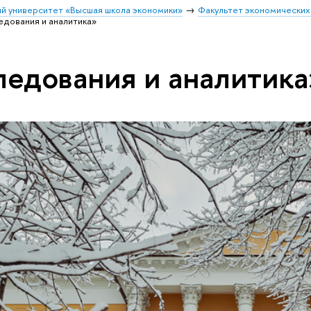
й университет «Высшая школа экономики»
Факультет экономических
едования и аналитика»
ледования и аналитика