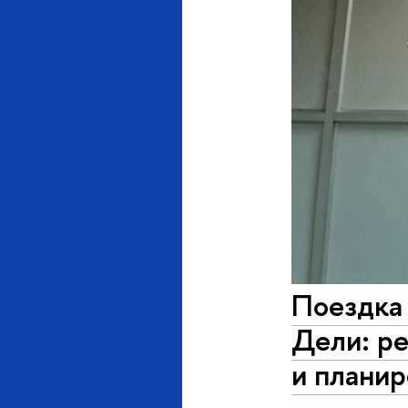
Поездка 
Дели: р
и планир