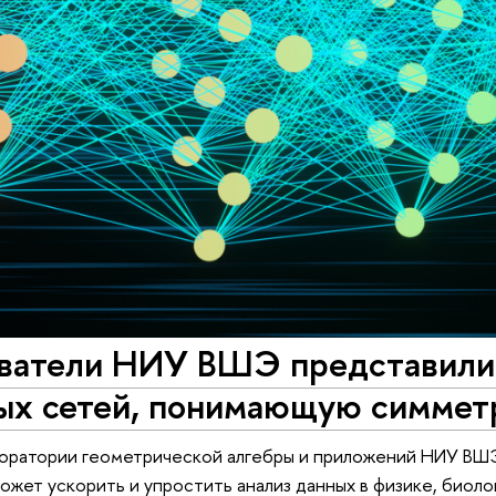
ватели НИУ ВШЭ представили 
ых сетей, понимающую симмет
оратории геометрической алгебры и приложений НИУ ВШЭ
может ускорить и упростить анализ данных в физике, биол