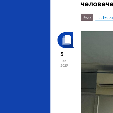
человече
Наука
профессо
5
ноя
2025