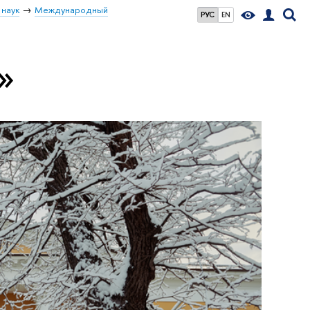
 наук
Международный
РУС
EN
»