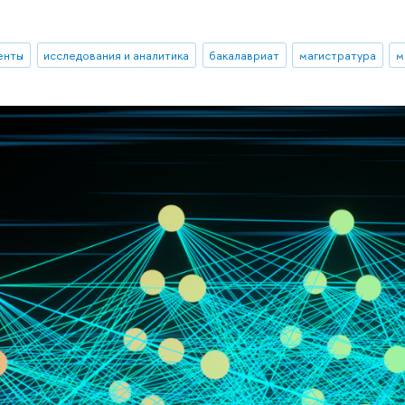
енты
исследования и аналитика
бакалавриат
магистратура
м