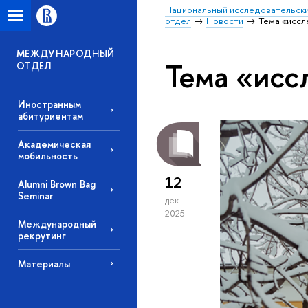
Национальный исследовательски
отдел
Новости
Тема «иссл
МЕЖДУНАРОДНЫЙ
Тема «исс
ОТДЕЛ
Иностранным
абитуриентам
Академическая
мобильность
12
Alumni Brown Bag
Seminar
дек
2025
Международный
рекрутинг
Материалы