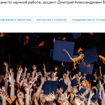
ана по научной работе, доцент Дмитрий Александрович 
ледования и аналитика
репортаж о событии
международное сотру