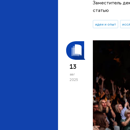
Заместитель дек
статью
идеи и опыт
исс
13
авг
2025