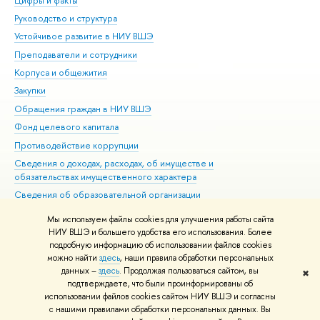
Цифры и факты
Ли
Руководство и структура
Дов
Устойчивое развитие в НИУ ВШЭ
Ол
Преподаватели и сотрудники
При
Корпуса и общежития
Вы
Закупки
При
Обращения граждан в НИУ ВШЭ
Ас
Фонд целевого капитала
До
Противодействие коррупции
Цен
Сведения о доходах, расходах, об имуществе и
Би
обязательствах имущественного характера
Об
Сведения об образовательной организации
Обр
Людям с ограниченными возможностями здоровья
Мы используем файлы cookies для улучшения работы сайта
Единая платежная страница
НИУ ВШЭ и большего удобства его использования. Более
подробную информацию об использовании файлов cookies
Работа в Вышке
можно найти
здесь
, наши правила обработки персональных
данных –
здесь
. Продолжая пользоваться сайтом, вы
✖
Редактору
подтверждаете, что были проинформированы об
© НИУ ВШЭ 1993–2026
Адреса и контакты
Условия использования
использовании файлов cookies сайтом НИУ ВШЭ и согласны
с нашими правилами обработки персональных данных. Вы
материалов
Политика конфиденциальности
Карта сайта