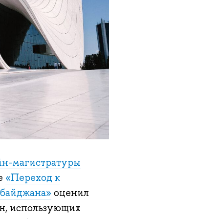
йн-магистратуры
те
«Переход к
рбайджана»
оценил
н, использующих