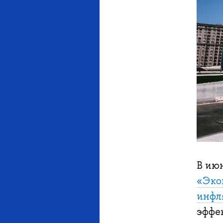
В ию
«Эко
инфл
эффе