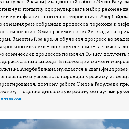
В выпускной квалификационной работе Эмин Расулз
спешную попытку сформулировать набор рекоменда
ежиму инфляционного таргетирования в Азербайджа
онимания разнообразных процессов перехода к ин
аргетированию Эмин рассмотрел кейс-стади на при
тран. Заметный за время обучения прогресс во влад
акроэкономическим инструментарием, а также в с
кономических процессов позволил Эмину получить 
одержательные выводы. В настоящий момент макро
олитика Азербайджана нуждается в квалифицирова
ля плавного и успешного перехода к режиму инфляц
аргетирования, поэтому работа Эмина Расулзаде при
научный рук
стати», — оценил дипломную работу ее
ерзляков
.