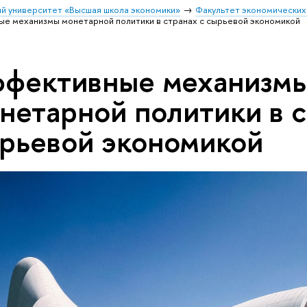
й университет «Высшая школа экономики»
Факультет экономических
е механизмы монетарной политики в странах с сырьевой экономикой
фективные механизм
нетарной политики в с
рьевой экономикой