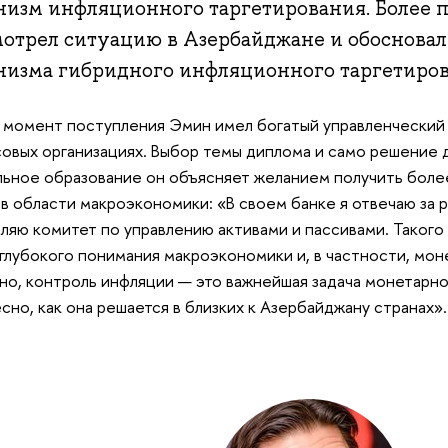
низм инфляционного таргетирования. Более 
мотрел ситуацию в Азербайджане и обосновал
низма гибридного инфляционного таргетирова
 момент поступления Эмин имел богатый управленческий 
овых организациях. Выбор темы диплома и само решение 
ьное образование он объясняет желанием получить боле
 в области макроэкономики: «В своем банке я отвечаю за р
вляю комитет по управлению активами и пассивами. Таког
глубокого понимания макроэкономики и, в частности, мон
но, контроль инфляции — это важнейшая задача монетарно
сно, как она решается в близких к Азербайджану странах»