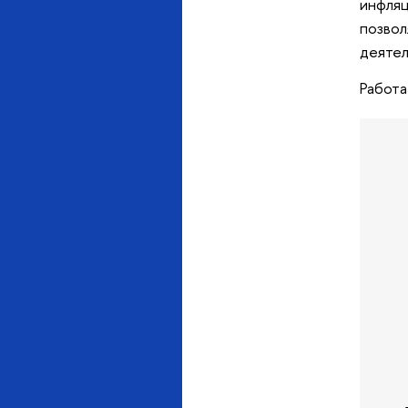
инфляц
позвол
деятел
Работа