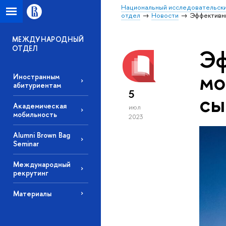
Национальный исследовательски
отдел
Новости
Эффективны
МЕЖДУНАРОДНЫЙ
ОТДЕЛ
Эф
мо
Иностранным
абитуриентам
5
сы
Академическая
июл
мобильность
2023
Alumni Brown Bag
Seminar
Международный
рекрутинг
Материалы