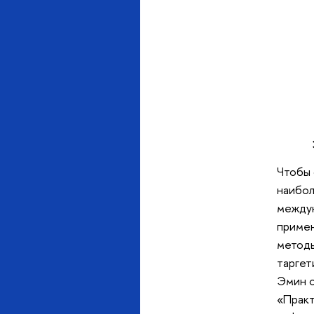
Чтобы 
наибол
междун
примен
методы
таргет
Эмин о
«Практ