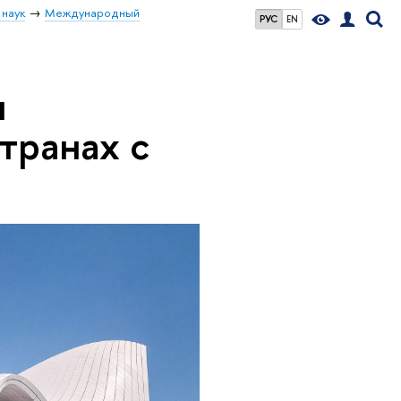
 наук
Международный
РУС
EN
ы
транах с