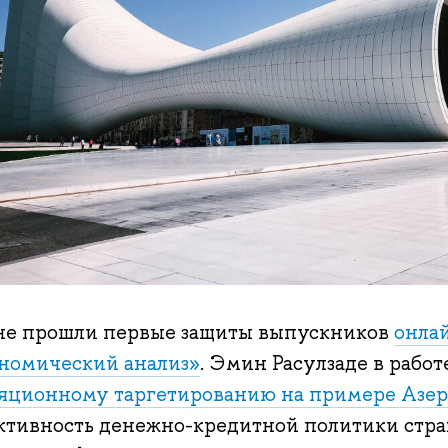
не прошли первые защиты выпускников
онла
номический анализ»
. Эмин Расулзаде в рабо
яционному таргетированию на примере Азе
ктивность денежно-кредитной политики стра