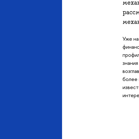
меха
расс
меха
Уже на
финанс
профил
знания
возгла
более 
извест
интере