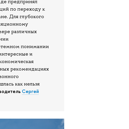
аде предпринял
ций по переходу к
не. Для глубокого
фляционному
мере различных
ении
истемном понимании
интересные и
экономическая
нных рекомендациях
ионного
шлась как нельзя
оводитель
Сергей