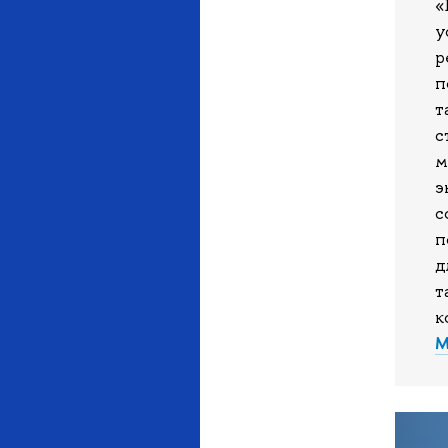
«
у
р
п
т
с
м
э
с
п
д
т
к
М