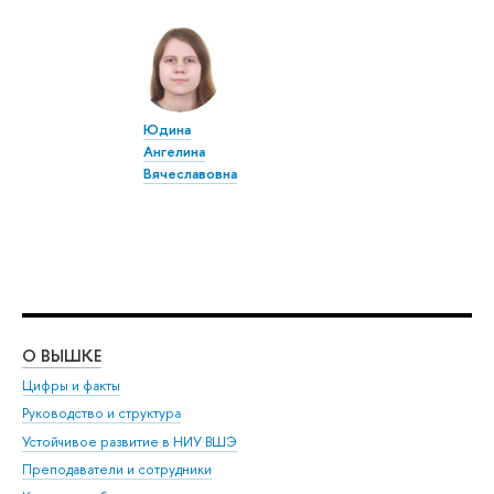
Юдина
Ангелина
Вячеславовна
О ВЫШКЕ
ОБ
Цифры и факты
Ли
Руководство и структура
Дов
Устойчивое развитие в НИУ ВШЭ
Ол
Преподаватели и сотрудники
При