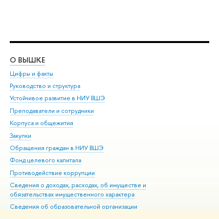
О ВЫШКЕ
ОБ
Цифры и факты
Ли
Руководство и структура
Дов
Устойчивое развитие в НИУ ВШЭ
Ол
Преподаватели и сотрудники
При
Корпуса и общежития
Вы
Закупки
При
Обращения граждан в НИУ ВШЭ
Ас
Фонд целевого капитала
До
Противодействие коррупции
Цен
Сведения о доходах, расходах, об имуществе и
Би
обязательствах имущественного характера
Об
Сведения об образовательной организации
Обр