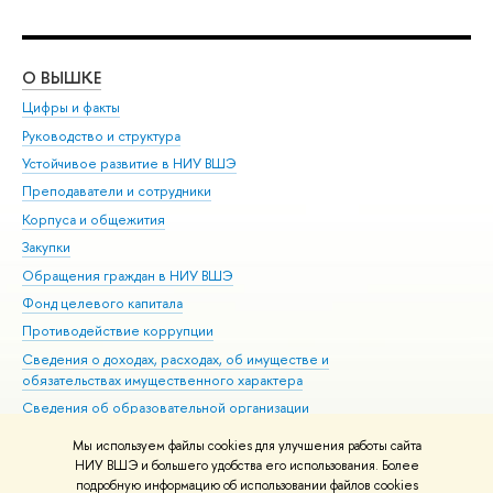
О ВЫШКЕ
ОБ
Цифры и факты
Ли
Руководство и структура
Дов
Устойчивое развитие в НИУ ВШЭ
Ол
Преподаватели и сотрудники
При
Корпуса и общежития
Вы
Закупки
При
Обращения граждан в НИУ ВШЭ
Ас
Фонд целевого капитала
До
Противодействие коррупции
Цен
Сведения о доходах, расходах, об имуществе и
Би
обязательствах имущественного характера
Об
Сведения об образовательной организации
Обр
Людям с ограниченными возможностями здоровья
Мы используем файлы cookies для улучшения работы сайта
Единая платежная страница
НИУ ВШЭ и большего удобства его использования. Более
подробную информацию об использовании файлов cookies
Работа в Вышке