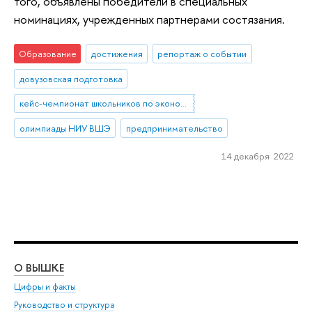
того, объявлены победители в специальных
номинациях, учрежденных партнерами состязания.
Образование
достижения
репортаж о событии
довузовская подготовка
кейс-чемпионат школьников по экономике и предпринимательству
олимпиады НИУ ВШЭ
предпринимательство
14 декабря 2022
О ВЫШКЕ
ОБ
Цифры и факты
Ли
Руководство и структура
Дов