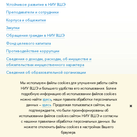
Устойчивое развитие в НИУ ВШЭ
Ол
Преподаватели и сотрудники
При
Корпуса и общежития
Вы
Закупки
При
Обращения граждан в НИУ ВШЭ
Ас
Фонд целевого капитала
До
Противодействие коррупции
Цен
Сведения о доходах, расходах, об имуществе и
Би
обязательствах имущественного характера
Об
Сведения об образовательной организации
Обр
Людям с ограниченными возможностями здоровья
Мы используем файлы cookies для улучшения работы сайта
Единая платежная страница
НИУ ВШЭ и большего удобства его использования. Более
подробную информацию об использовании файлов cookies
Работа в Вышке
можно найти
здесь
, наши правила обработки персональных
данных –
здесь
. Продолжая пользоваться сайтом, вы
✖
Редактору
подтверждаете, что были проинформированы об
© НИУ ВШЭ 1993–2026
Адреса и контакты
Условия использования
использовании файлов cookies сайтом НИУ ВШЭ и согласны
с нашими правилами обработки персональных данных. Вы
материалов
Политика конфиденциальности
Карта сайта
можете отключить файлы cookies в настройках Вашего
Шрифты HSE Sans и HSE Slab разработаны в
Школе дизайна НИУ ВШЭ
браузера.