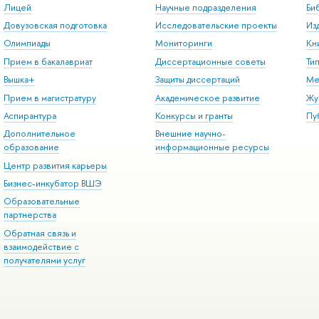
Лицей
Научные подразделения
Би
Довузовская подготовка
Исследовательские проекты
Из
Олимпиады
Мониторинги
Кн
Прием в бакалавриат
Диссертационные советы
Ти
Вышка+
Защиты диссертаций
Ме
Прием в магистратуру
Академическое развитие
Жу
Аспирантура
Конкурсы и гранты
Пу
Дополнительное
Внешние научно-
образование
информационные ресурсы
Центр развития карьеры
Бизнес-инкубатор ВШЭ
Образовательные
партнерства
Обратная связь и
взаимодействие с
получателями услуг