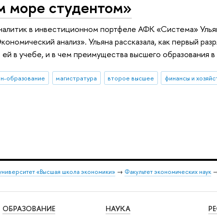
м море студентом»
налитик в инвестиционном портфеле АФК «Система» Ульяна
кономический анализ». Ульяна рассказала, как первый раз
 ей в учебе, и в чем преимущества высшего образования в
йн-образование
магистратура
второе высшее
финансы и хозяйс
университет «Высшая школа экономики»
→
Факультет экономических наук
ОБРАЗОВАНИЕ
НАУКА
Р