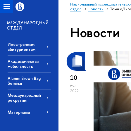
Национальный исследовательски
отдел
Новости
Тема «Дире
МЕЖДУНАРОДНЫЙ
Новости
ОТДЕЛ
Иностранным
абитуриентам
Академическая
мобильность
10
Alumni Brown Bag
Seminar
ноя
2022
Международный
рекрутинг
Материалы