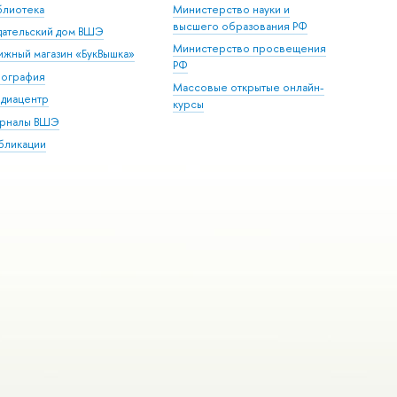
блиотека
Министерство науки и
высшего образования РФ
дательский дом ВШЭ
Министерство просвещения
ижный магазин «БукВышка»
РФ
пография
Массовые открытые онлайн-
диацентр
курсы
рналы ВШЭ
бликации