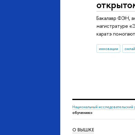
открыто
Бакалавр ФЭН, а
магистратуре «Э
каратэ помогают
инновации
онла
Национальный исследовательский 
обучению»
О ВЫШКЕ