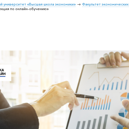
й университет «Высшая школа экономики»
Факультет экономических
кция по онлайн-обучению»