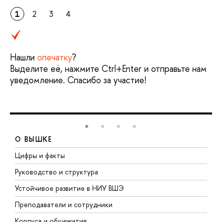
1
2
3
4
Нашли
опечатку
?
Выделите её, нажмите Ctrl+Enter и отправьте нам
уведомление. Спасибо за участие!
О ВЫШКЕ
Цифры и факты
Л
Руководство и структура
Д
Устойчивое развитие в НИУ ВШЭ
О
Преподаватели и сотрудники
П
Корпуса и общежития
В