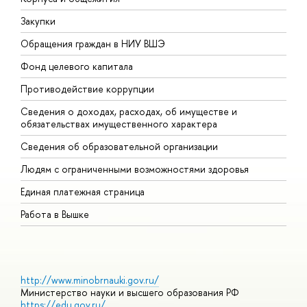
Закупки
П
Обращения граждан в НИУ ВШЭ
А
Фонд целевого капитала
Д
Противодействие коррупции
Ц
Сведения о доходах, расходах, об имуществе и
Б
обязательствах имущественного характера
О
Сведения об образовательной организации
О
Людям с ограниченными возможностями здоровья
Единая платежная страница
Работа в Вышке
http://www.minobrnauki.gov.ru/
Министерство науки и высшего образования РФ
https://edu.gov.ru/