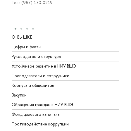
Тел.: (967) 170-0219
О ВЫШКЕ
ОБР
Цифры и факты
Лице
Руководство и структура
Довуз
Устойчивое развитие в НИУ ВШЭ
Олим
Преподаватели и сотрудники
Прием
Корпуса и общежития
Вышк
Закупки
Прием
Обращения граждан в НИУ ВШЭ
Аспир
Фонд целевого капитала
Допол
Противодействие коррупции
Центр