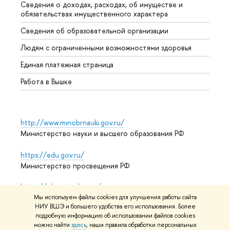
Сведения о доходах, расходах, об имуществе и
Бизне
обязательствах имущественного характера
Образ
Сведения об образовательной организации
Обрат
Людям с ограниченными возможностями здоровья
Единая платежная страница
Работа в Вышке
http://www.minobrnauki.gov.ru/
Министерство науки и высшего образования РФ
https://edu.gov.ru/
Министерство просвещения РФ
https://elearning.hse.ru/mooc
Массовые открытые онлайн-курсы
Мы используем файлы cookies для улучшения работы сайта
НИУ ВШЭ и большего удобства его использования. Более
подробную информацию об использовании файлов cookies
можно найти
здесь
, наши правила обработки персональных