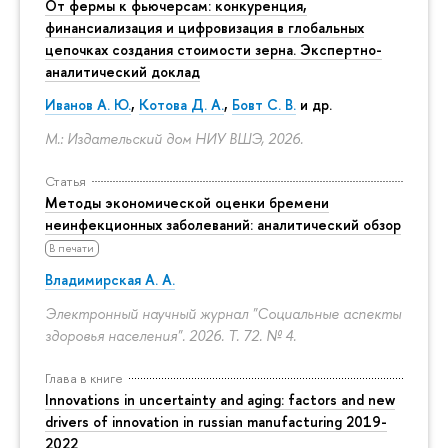
От фермы к фьючерсам: конкуренция,
финансиализация и цифровизация в глобальных
цепочках создания стоимости зерна. Экспертно-
аналитический доклад
Иванов А. Ю.
,
Котова Д. А.
,
Бовт С. В.
и др.
М.: Издательский дом НИУ ВШЭ, 2026.
Статья
Методы экономической оценки бремени
неинфекционных заболеваний: аналитический обзор
В печати
Владимирская А. А.
Электронный научный журнал "Социальные аспекты
здоровья населения". 2026. Т. 72. № 4.
Глава в книге
Innovations in uncertainty and aging: factors and new
drivers of innovation in russian manufacturing 2019-
2022