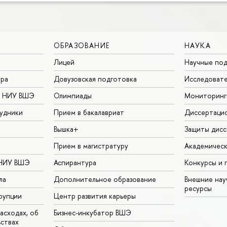
ОБРАЗОВАНИЕ
НАУКА
Лицей
Научные под
ура
Довузовская подготовка
Исследовате
в НИУ ВШЭ
Олимпиады
Мониторинг
удники
Прием в бакалавриат
Диссертаци
Вышка+
Защиты дисс
Прием в магистратуру
Академическ
 НИУ ВШЭ
Аспирантура
Конкурсы и 
ла
Дополнительное образование
Внешние на
ресурсы
рупции
Центр развития карьеры
асходах, об
Бизнес-инкубатор ВШЭ
ьствах