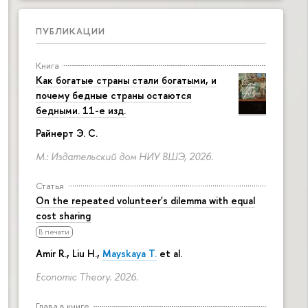
ПУБЛИКАЦИИ
Книга
Как богатые страны стали богатыми, и
почему бедные страны остаются
бедными. 11-е изд.
Райнерт Э. С.
М.: Издательский дом НИУ ВШЭ, 2026.
Статья
On the repeated volunteer's dilemma with equal
cost sharing
В печати
Amir R., Liu H.,
Mayskaya T.
et al.
Economic Theory. 2026.
Глава в книге