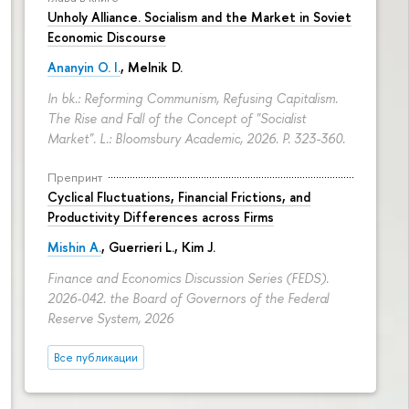
Unholy Alliance. Socialism and the Market in Soviet
Economic Discourse
Ananyin O. I.
, Melnik D.
In bk.: Reforming Communism, Refusing Capitalism.
The Rise and Fall of the Concept of "Socialist
Market". L.: Bloomsbury Academic, 2026.
P. 323-360.
Препринт
Cyclical Fluctuations, Financial Frictions, and
Productivity Differences across Firms
Mishin A.
, Guerrieri L., Kim J.
Finance and Economics Discussion Series (FEDS).
2026-042. the Board of Governors of the Federal
Reserve System, 2026
Все публикации