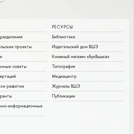
РЕСУРСЫ
разделения
Библиотека
льские проекты
Издательский дом ВШЭ
и
Книжный магазин «БукВышка»
онные советы
Типография
ертаций
Медиацентр
ое развитие
Журналы ВШЭ
гранты
Публикации
учно-информационные