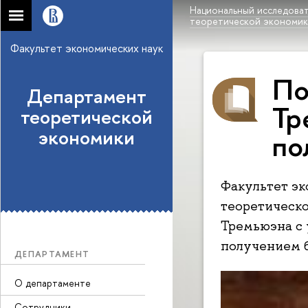
Национальный исследоват
теоретической экономи
Факультет экономических наук
По
Департамент
Тр
теоретической
экономики
по
Факультет э
теоретическ
Тремьюэна с
получением 
ДЕПАРТАМЕНТ
О департаменте
Сотрудники