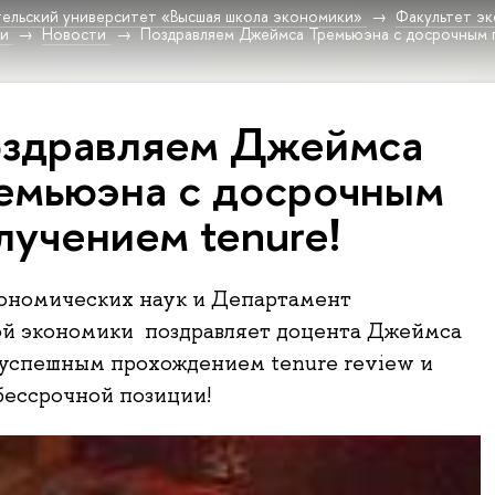
ельский университет «Высшая школа экономики»
Факультет эк
ки
Новости
Поздравляем Джеймса Тремьюэна с досрочным п
здравляем Джеймса
емьюэна с досрочным
лучением tenure!
кономических наук и Департамент
ой экономики поздравляет доцента Джеймса
 успешным прохождением tenure review и
бессрочной позиции!