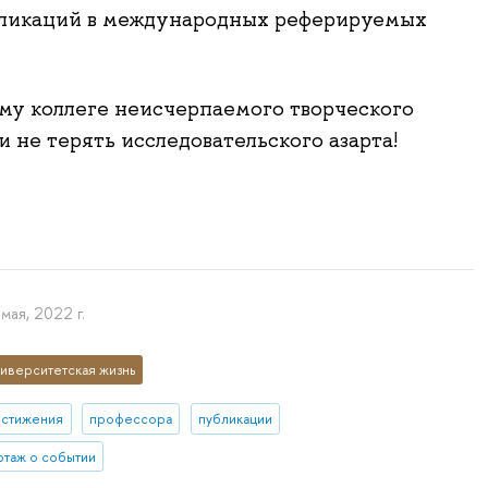
бликаций в международных реферируемых
у коллеге неисчерпаемого творческого
и не терять исследовательского азарта!
мая, 2022 г.
иверситетская жизнь
остижения
профессора
публикации
таж о событии