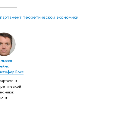
партамент теоретической экономики
емьюэн
еймс
истофер Росс
партамент
оретической
ономики:
цент