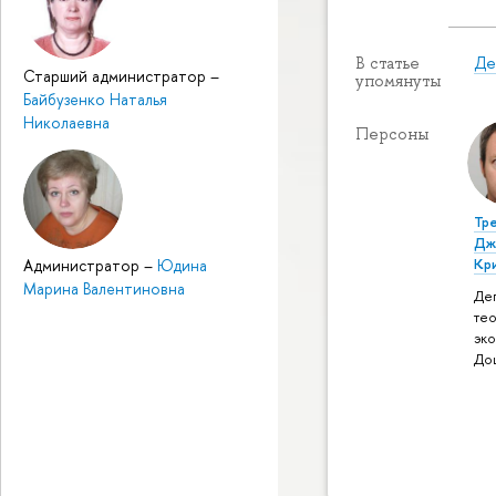
Де
В статье
Старший администратор
–
упомянуты
Байбузенко Наталья
Николаевна
Персоны
Тр
Дж
Кр
Администратор
–
Юдина
Марина Валентиновна
Де
те
эк
До