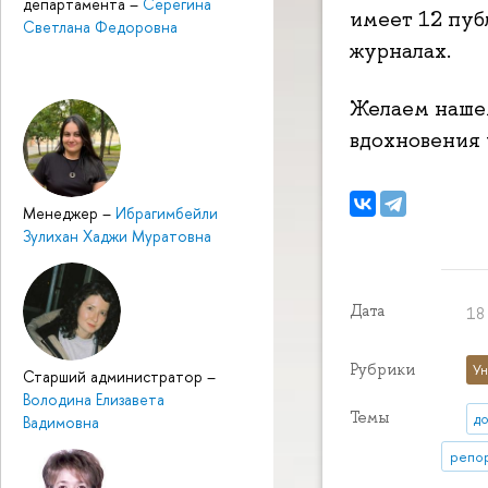
департамента
–
Серегина
имеет 12 пу
Светлана Федоровна
журналах.
Желаем нашем
вдохновения 
Менеджер
–
Ибрагимбейли
Зулихан Хаджи Муратовна
Дата
18 
Рубрики
Ун
Старший администратор
–
Володина Елизавета
Темы
д
Вадимовна
репор