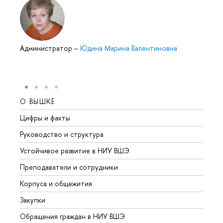
Администратор
–
Юдина Марина Валентиновна
О ВЫШКЕ
ОБР
Цифры и факты
Лице
Руководство и структура
Довуз
Устойчивое развитие в НИУ ВШЭ
Олим
Преподаватели и сотрудники
Прием
Корпуса и общежития
Вышк
Закупки
Прием
Обращения граждан в НИУ ВШЭ
Аспир