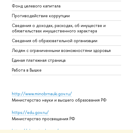
Фонд целевого капитала
Допол
Противодействие коррупции
Центр
Сведения о доходах, расходах, об имуществе и
Бизне
обязательствах имущественного характера
Образ
Сведения об образовательной организации
Обрат
Людям с ограниченными возможностями здоровья
Единая платежная страница
Работа в Вышке
http://www.minobrnauki.gov.ru/
Министерство науки и высшего образования РФ
https://edu.gov.ru/
Министерство просвещения РФ
https://elearning.hse.ru/mooc