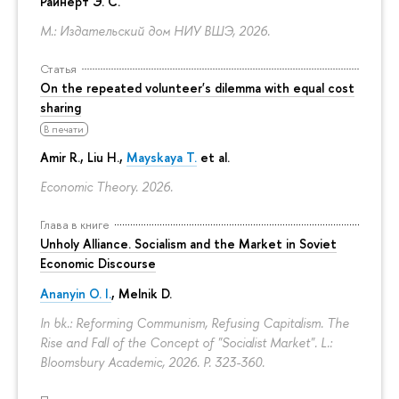
Райнерт Э. С.
М.: Издательский дом НИУ ВШЭ, 2026.
Статья
On the repeated volunteer's dilemma with equal cost
sharing
В печати
Amir R., Liu H.,
Mayskaya T.
et al.
Economic Theory. 2026.
Глава в книге
Unholy Alliance. Socialism and the Market in Soviet
Economic Discourse
Ananyin O. I.
, Melnik D.
In bk.: Reforming Communism, Refusing Capitalism. The
Rise and Fall of the Concept of "Socialist Market". L.:
Bloomsbury Academic, 2026.
P. 323-360.