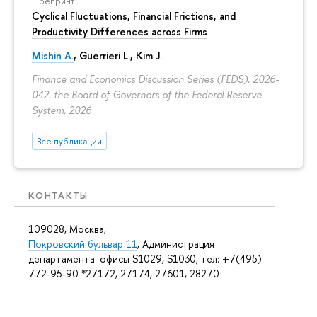
Препринт
Cyclical Fluctuations, Financial Frictions, and
Productivity Differences across Firms
Mishin A.
, Guerrieri L., Kim J.
Finance and Economics Discussion Series (FEDS). 2026-
042. the Board of Governors of the Federal Reserve
System, 2026
Все публикации
КОНТАКТЫ
109028, Москва,
Покровский бульвар 11
, Администрация
департамента: офисы S1029, S1030; тел: +7(495)
772-95-90 *27172, 27174, 27601, 28270