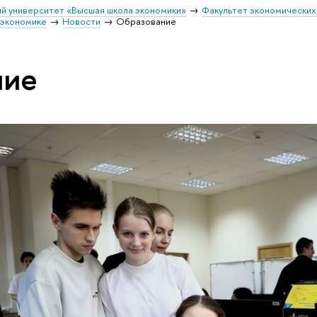
й университет «Высшая школа экономики»
Факультет экономических
 экономике
Новости
Образование
ние