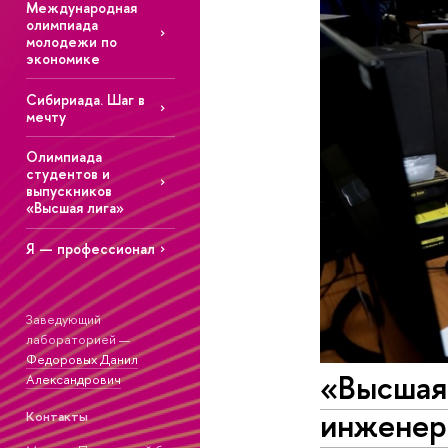
Международная
олимпиада
молодежи по
экономике
Сибириада. Шаг в
мечту
Олимпиада
студентов и
выпускников
«Высшая лига»
Я — профессионал
Заведующий
лабораторией —
Федоровых Данил
«Высшая
Александрович
инженер
Контакты