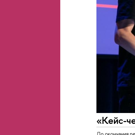
«Кейс-ч
До окончания ре