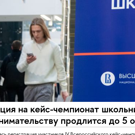
ция на кейс-чемпионат школьн
нимательству продлится до 5 
лась регистрация участников IV Всероссийского кейс-чем