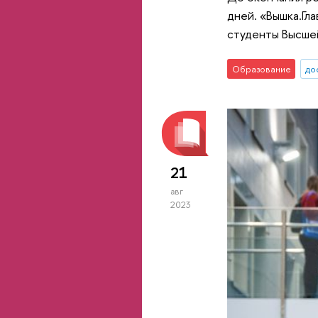
дней. «Вышка.Гл
студенты Высшей
Образование
до
21
авг
2023