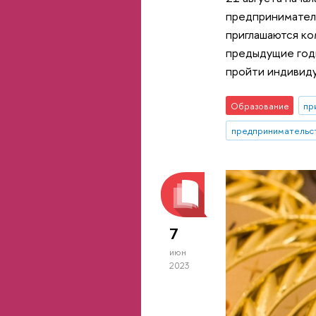
предприниматель
приглашаются ко
предыдущие годы
пройти индивид
Образование
пр
предпринимательс
7
июн
2023