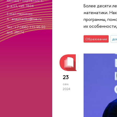
Москва, Покровский б-
Более десяти л
р, д.11, каб. T604
математики. Нах
E-mail Науменко
программы, помо
А.:
anaumenko@hse.ru
их особенности,
Тел.: +7 (495) 772-95-90
доб. 28574
Образование
до
23
сен
2024