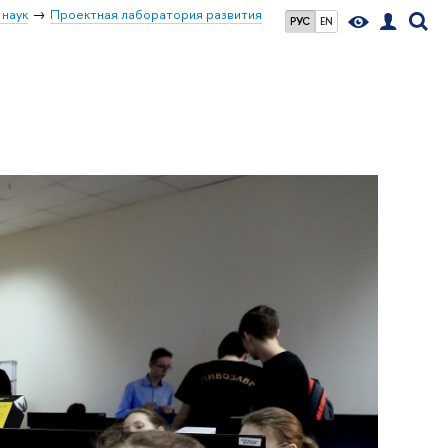
 наук
Проектная лаборатория развития
РУС
EN