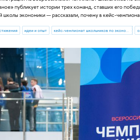
авное» публикует истории трех команд, ставших его побе
 школы экономики — рассказали, почему в кейс-чемпионат
стижения
идеи и опыт
кейс-чемпионат школьников по экономике и предпринимательству
о