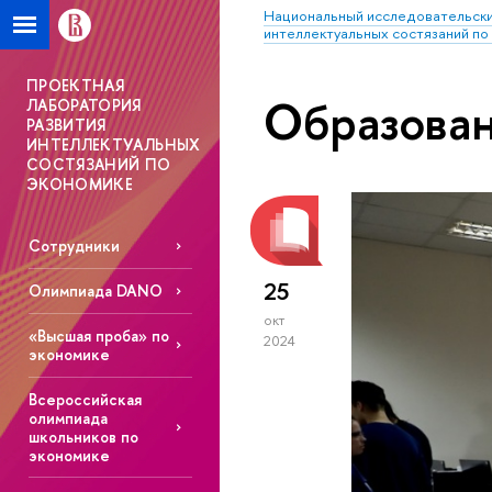
Национальный исследовательски
интеллектуальных состязаний по
ПРОЕКТНАЯ
Образова
ЛАБОРАТОРИЯ
РАЗВИТИЯ
ИНТЕЛЛЕКТУАЛЬНЫХ
СОСТЯЗАНИЙ ПО
ЭКОНОМИКЕ
Сотрудники
25
Олимпиада DANO
окт
«Высшая проба» по
2024
экономике
Всероссийская
олимпиада
школьников по
экономике