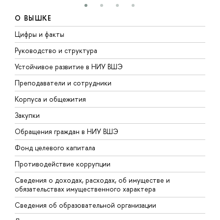
О ВЫШКЕ
Цифры и факты
Л
Руководство и структура
Д
Устойчивое развитие в НИУ ВШЭ
О
Преподаватели и сотрудники
П
Корпуса и общежития
В
Закупки
П
Обращения граждан в НИУ ВШЭ
А
Фонд целевого капитала
Д
Противодействие коррупции
Ц
Сведения о доходах, расходах, об имуществе и
Б
обязательствах имущественного характера
О
Сведения об образовательной организации
О