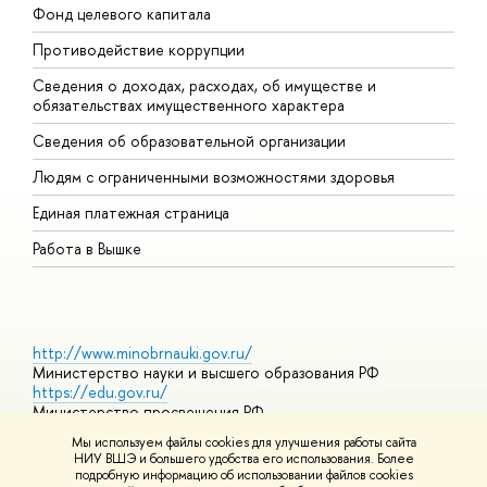
Фонд целевого капитала
Д
Противодействие коррупции
Ц
Сведения о доходах, расходах, об имуществе и
Б
обязательствах имущественного характера
О
Сведения об образовательной организации
О
Людям с ограниченными возможностями здоровья
Единая платежная страница
Работа в Вышке
http://www.minobrnauki.gov.ru/
Министерство науки и высшего образования РФ
https://edu.gov.ru/
Министерство просвещения РФ
https://elearning.hse.ru/mooc
Мы используем файлы cookies для улучшения работы сайта
Массовые открытые онлайн-курсы
НИУ ВШЭ и большего удобства его использования. Более
подробную информацию об использовании файлов cookies