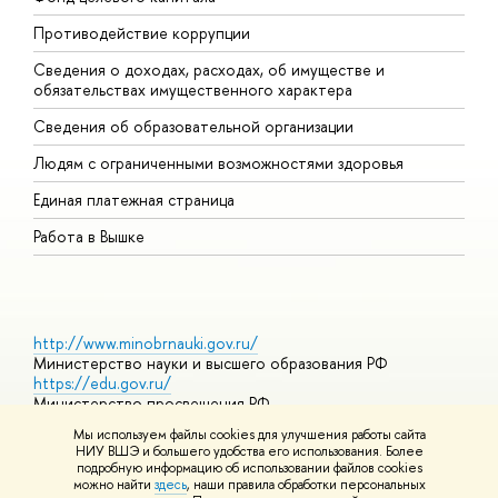
Противодействие коррупции
Ц
Сведения о доходах, расходах, об имуществе и
Б
обязательствах имущественного характера
О
Сведения об образовательной организации
О
Людям с ограниченными возможностями здоровья
Единая платежная страница
Работа в Вышке
http://www.minobrnauki.gov.ru/
Министерство науки и высшего образования РФ
https://edu.gov.ru/
Министерство просвещения РФ
https://elearning.hse.ru/mooc
Мы используем файлы cookies для улучшения работы сайта
Массовые открытые онлайн-курсы
НИУ ВШЭ и большего удобства его использования. Более
подробную информацию об использовании файлов cookies
можно найти
здесь
, наши правила обработки персональных