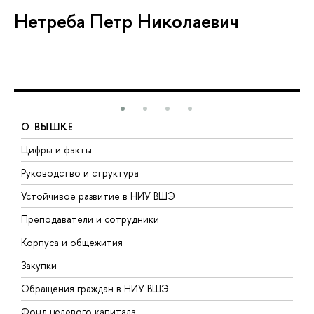
Нетреба Петр Николаевич
О ВЫШКЕ
Цифры и факты
Л
Руководство и структура
Д
Устойчивое развитие в НИУ ВШЭ
О
Преподаватели и сотрудники
П
Корпуса и общежития
В
Закупки
П
Обращения граждан в НИУ ВШЭ
А
Фонд целевого капитала
Д