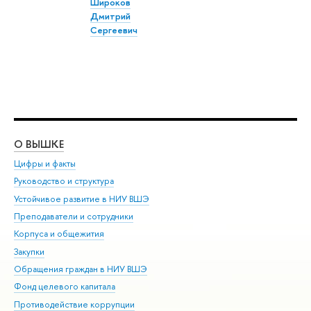
Широков
Дмитрий
Сергеевич
О ВЫШКЕ
ОБ
Цифры и факты
Ли
Руководство и структура
Дов
Устойчивое развитие в НИУ ВШЭ
Ол
Преподаватели и сотрудники
При
Корпуса и общежития
Вы
Закупки
При
Обращения граждан в НИУ ВШЭ
Ас
Фонд целевого капитала
До
Противодействие коррупции
Цен