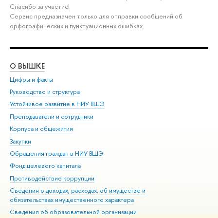
Спасибо за участие!
Сервис предназначен только для отправки сообщений об
орфографических и пунктуационных ошибках.
О ВЫШКЕ
ОБ
Цифры и факты
Ли
Руководство и структура
Дов
Устойчивое развитие в НИУ ВШЭ
Ол
Преподаватели и сотрудники
При
Корпуса и общежития
Вы
Закупки
При
Обращения граждан в НИУ ВШЭ
Ас
Фонд целевого капитала
До
Противодействие коррупции
Цен
Сведения о доходах, расходах, об имуществе и
Би
обязательствах имущественного характера
Об
Сведения об образовательной организации
Обр