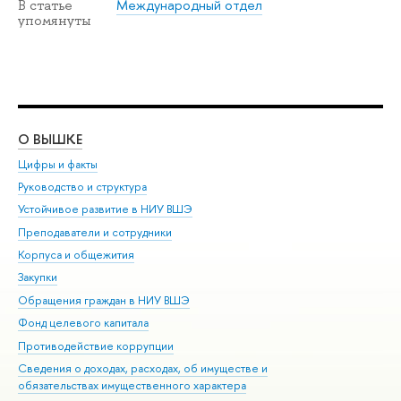
Международный отдел
В статье
упомянуты
О ВЫШКЕ
ОБ
Цифры и факты
Ли
Руководство и структура
Дов
Устойчивое развитие в НИУ ВШЭ
Ол
Преподаватели и сотрудники
При
Корпуса и общежития
Вы
Закупки
При
Обращения граждан в НИУ ВШЭ
Ас
Фонд целевого капитала
До
Противодействие коррупции
Цен
Сведения о доходах, расходах, об имуществе и
Би
обязательствах имущественного характера
Об