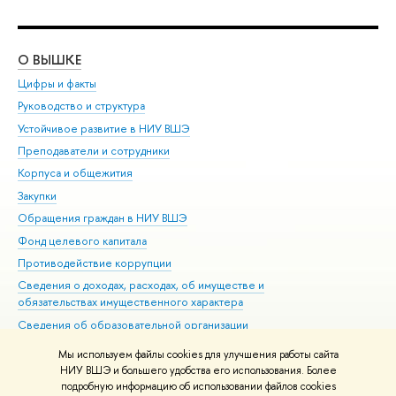
О ВЫШКЕ
ОБ
Цифры и факты
Ли
Руководство и структура
Дов
Устойчивое развитие в НИУ ВШЭ
Ол
Преподаватели и сотрудники
При
Корпуса и общежития
Вы
Закупки
При
Обращения граждан в НИУ ВШЭ
Ас
Фонд целевого капитала
До
Противодействие коррупции
Цен
Сведения о доходах, расходах, об имуществе и
Би
обязательствах имущественного характера
Об
Сведения об образовательной организации
Обр
Людям с ограниченными возможностями здоровья
Мы используем файлы cookies для улучшения работы сайта
Единая платежная страница
НИУ ВШЭ и большего удобства его использования. Более
подробную информацию об использовании файлов cookies
Работа в Вышке