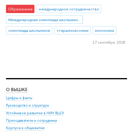
Образование
международное сотрудничество
Международная олимпиада школьников по экономике
олимпиады школьников
старшеклассники
экономика
17 сентября 2018
О ВЫШКЕ
ОБ
Цифры и факты
Ли
Руководство и структура
Дов
Устойчивое развитие в НИУ ВШЭ
Ол
Преподаватели и сотрудники
При
Корпуса и общежития
Вы