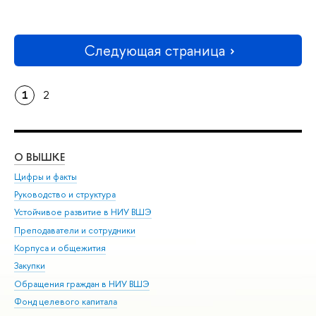
Следующая страница
1
2
О ВЫШКЕ
ОБ
Цифры и факты
Ли
Руководство и структура
Дов
Устойчивое развитие в НИУ ВШЭ
Ол
Преподаватели и сотрудники
При
Корпуса и общежития
Вы
Закупки
При
Обращения граждан в НИУ ВШЭ
Ас
Фонд целевого капитала
До