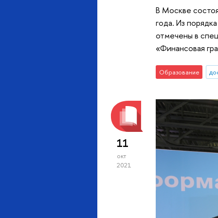
В Москве состо
года. Из порядк
отмечены в спе
«Финансовая гр
Образование
до
11
окт
2021