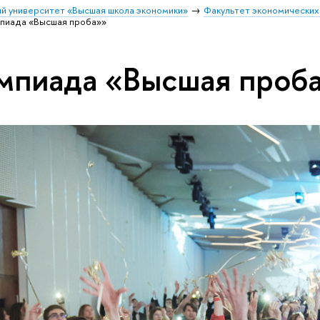
й университет «Высшая школа экономики»
Факультет экономических
пиада «Высшая проба»»
мпиада «Высшая проб