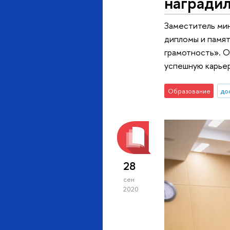
награди
Заместитель мин
дипломы и памя
грамотность». О
успешную карьер
Образование
до
28
сен
2020