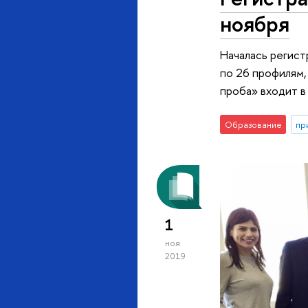
ноября
Началась регист
по 26 профилям,
проба» входит в
Образование
пр
1
ноя
2019