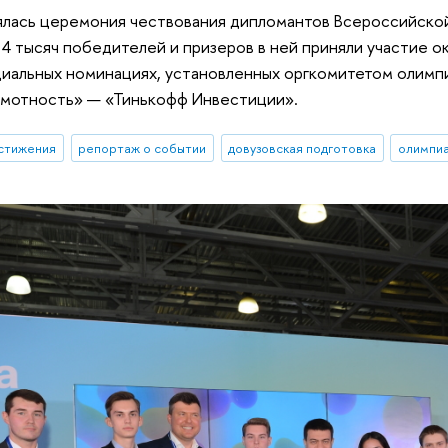
ялась церемония чествования дипломантов Всероссийско
а 4 тысяч победителей и призеров в ней приняли участие о
циальных номинациях, установленных оргкомитетом олимп
амотность» — «Тинькофф Инвестиции».
стижения
репортаж о событии
довузовская подготовка
олимпиа