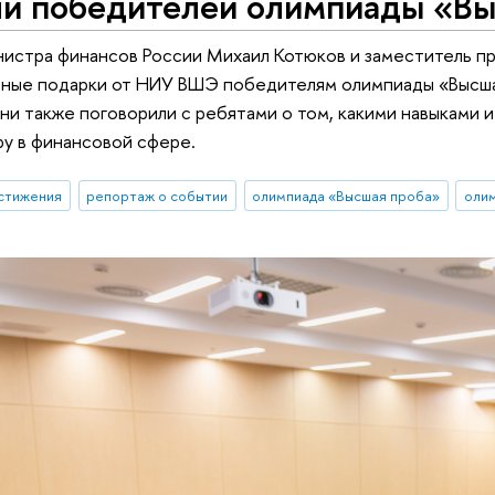
ли победителей олимпиады «Вы
истра финансов России Михаил Котюков и заместитель п
тные подарки от НИУ ВШЭ победителям олимпиады «Высш
ни также поговорили с ребятами о том, какими навыками 
у в финансовой сфере.
стижения
репортаж о событии
олимпиада «Высшая проба»
оли