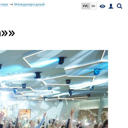
 наук
Международный
РУС
EN
а»»