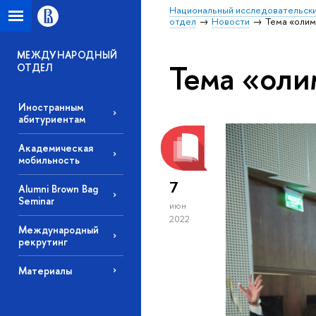
Национальный исследовательски
отдел
Новости
Тема «олим
МЕЖДУНАРОДНЫЙ
Тема «оли
ОТДЕЛ
Иностранным
абитуриентам
Академическая
мобильность
7
Alumni Brown Bag
Seminar
июн
2022
Международный
рекрутинг
Материалы