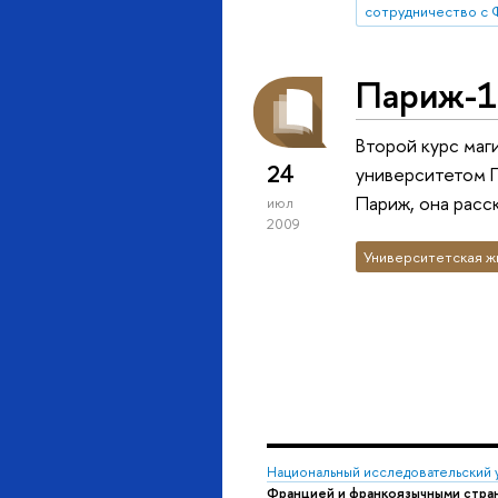
Париж-1
Второй курс маг
24
университетом П
Париж, она расс
июл
2009
Университетская ж
Национальный исследовательский 
Францией и франкоязычными стра