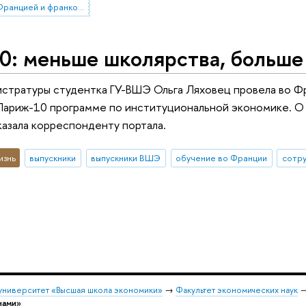
сотрудничество с Францией и франкоязычными странами
0: меньше школярства, больше
истратуры студентка ГУ-ВШЭ Ольга Ляховец провела во Фр
ариж-10 программе по институциональной экономике. О 
казала корреспонденту портала.
изнь
выпускники
выпускники ВШЭ
обучение во Франции
университет «Высшая школа экономики»
→
Факультет экономических наук
нами»