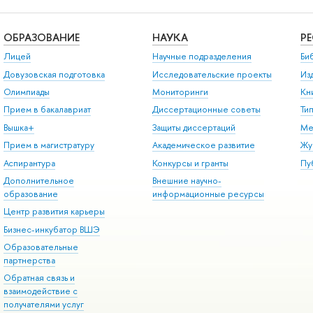
ОБРАЗОВАНИЕ
НАУКА
Р
Лицей
Научные подразделения
Би
Довузовская подготовка
Исследовательские проекты
Из
Олимпиады
Мониторинги
Кн
Прием в бакалавриат
Диссертационные советы
Ти
Вышка+
Защиты диссертаций
Ме
Прием в магистратуру
Академическое развитие
Жу
Аспирантура
Конкурсы и гранты
Пу
Дополнительное
Внешние научно-
образование
информационные ресурсы
Центр развития карьеры
Бизнес-инкубатор ВШЭ
Образовательные
партнерства
Обратная связь и
взаимодействие с
получателями услуг