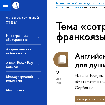
Национальный исследовательски
отдел
Новости
Тема «сотр
МЕЖДУНАРОДНЫЙ
Тема «сот
ОТДЕЛ
франкояз
Иностранным
абитуриентам
Академическая
Английск
мобильность
для душ
Alumni Brown Bag
Seminar
2
Наталья Кюи, вы
Международный
дек
рекрутинг
«Математические
2010
Сорбонна.
Материалы
Университетская ж