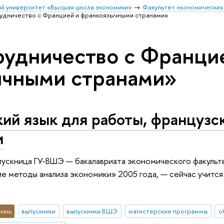
й университет «Высшая школа экономики»
Факультет экономических
удничество с Францией и франкоязычными странами»
рудничество с Франци
ычными странами»
ий язык для работы, французск
и
пускница ГУ-ВШЭ — бакалавриата экономического факульт
 методы анализа экономики» 2005 года, — сейчас учится
изнь
выпускники
выпускники ВШЭ
магистерские программы
о