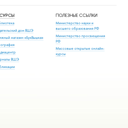
ЕСУРСЫ
ПОЛЕЗНЫЕ ССЫЛКИ
блиотека
Министерство науки и
высшего образования РФ
дательский дом ВШЭ
Министерство просвещения
ижный магазин «БукВышка»
РФ
пография
Массовые открытые онлайн-
диацентр
курсы
рналы ВШЭ
бликации